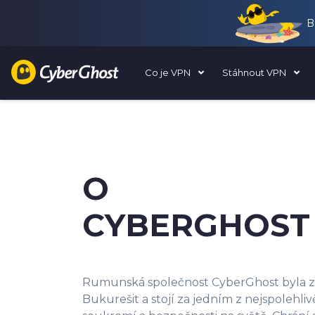
B
Co je VPN
Stáhnout VPN
O
CYBERGHOST
Rumunská společnost CyberGhost byla za
Bukurešit a stojí za jedním z nejspolehli