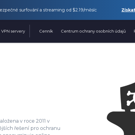
ezpečné surfování a streaming od
$2.19
/měsíc
Získa
VPN servery
Cenník
Centrum ochrany osobních údajů
ložena v roce 2011 v
vějších řešení pro ochranu