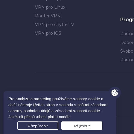
VPN pro Linux
Router VPN
Prog
VPN pro chytré TV
VPN pro iOS
Partne
Dopor
Svobo
Partne