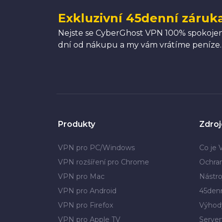
Exkluzivní 45denní záruk
Nejste se CyberGhost VPN 100% spokojeni
dní od nákupu a my vám vrátíme peníze.
Produkty
Zdroj
VPN pro PC/Windows
Co je
VPN rozšíření pro Chrome
Ochra
VPN pro Mac
Nástro
VPN pro Android
45denn
VPN pro Firefox
Výhod
VPN pro Apple TV
Serve