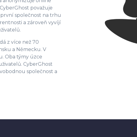
 a anonymizuje online
ě. CyberGhost považuje
 první společnost na trhu
entnosti a zároveň vyvíjí
živatelů.
á z více než 70
unsku a Německu. V
u. Oba týmy úzce
 uživatelů. CyberGhost
svobodnou společnost a