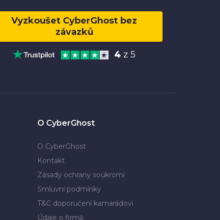
Vyzkoušet CyberGhost bez
závazků
4
z 5
O CyberGhost
O CyberGhost
Kontakt
Zásady ochrany soukromí
Smluvní podmínky
T&C doporučení kamarádovi
Údaje o firmě