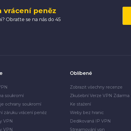
a vrácení peněz
? Obraťte se na nás do 45
e
Oblíbené
 VPN
Zobrazit všechny recenze
na soukromí
Zkušební Verze VPN Zdarma
je ochrany soukromí
Ke stažení
í záruku vrácení peněz
Weby bez hranic
y VPN
Dedikovaná IP VPN
ry VPN
Streamování vpn