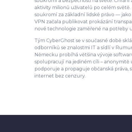
soukromí a bezpečnosti na světě. Chrání
aktivity milionů uživatelů po celém svět
soukromí za základní lidské právo — jako
VPN začala publikovat prokázání transpar
nové technologie zaměřené na potřeby u
Tým CyberGhost se v současné době sklád
odborníků se znalostmi IT a sídlí v Rum
Německu probíhá většina vývoje softwar
spolupracují na jediném cíli – anonymitě
podporuje a propaguje občanská práva, 
internet bez cenzury.