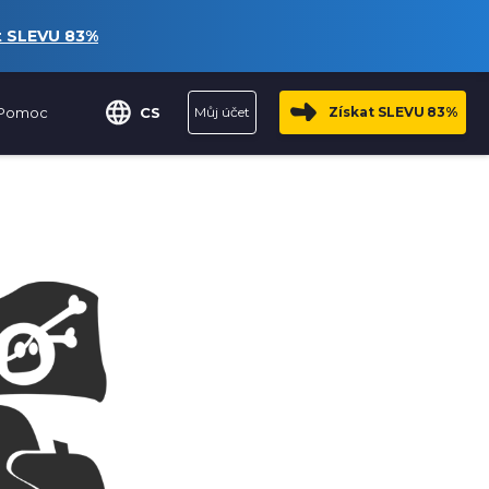
t SLEVU
83%
Pomoc
CS
Můj účet
Získat SLEVU
83%