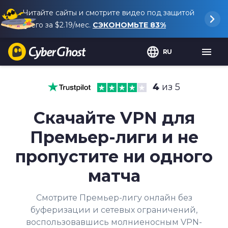
Читайте сайты и смотрите видео под защитой
всего за
$2.19
/мес.
СЭКОНОМЬТЕ
83%
RU
4
из 5
Скачайте VPN для
Премьер-лиги и не
пропустите ни одного
матча
Смотрите Премьер-лигу онлайн без
буферизации и сетевых ограничений,
воспользовавшись молниеносным VPN-