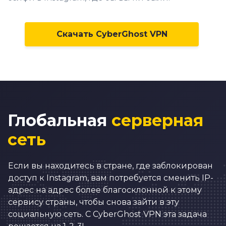
0
1
Скачать CyberGhost VPN
2
3
4
5
Глобальная
серверная
6
сеть
7
8
Если вы находитесь в стране, где заблокирован
0
9
доступ к Instagram, вам потребуется сменить IP-
адрес на адрес более благосклонной к этому
1
0
0
сервису страны, чтобы снова зайти в эту
2
1
1
социальную сеть. С CyberGhost VPN эта задача
0