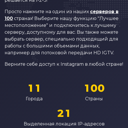
решается на 1-2-3!
3
2
2
1
Просто нажмите на один из наших
серверов в
4
3
3
2
100
странах! Выберите нашу функцию "Лучшее
5
4
4
местоположение" и подключитесь к лучшему
3
серверу, доступному для вас. Вы также можете
6
5
5
4
выбрать сервер, специально подходящий для
7
6
6
работы с большими объемами данных,
5
например для потоковой передачи HD IGTV.
8
7
7
6
9
8
8
Верните себе доступ к Instagram в любой стране!
7
0
0
0
9
9
8
1
1
1
0
0
0
9
2
2
2
1
1
Города
Страны
1
0
3
3
3
2
2
2
1
4
4
4
3
3
3
2
Выделенная локация IP-адресов