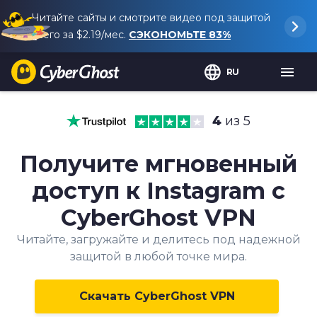
Читайте сайты и смотрите видео под защитой
всего за
$2.19
/мес.
СЭКОНОМЬТЕ
83%
RU
4
из 5
Получите мгновенный
доступ к Instagram с
CyberGhost VPN
Читайте, загружайте и делитесь под надежной
защитой в любой точке мира.
Скачать CyberGhost VPN