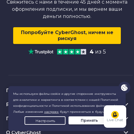
Свяжитесь с нами в течение 45 дней с момента
оформления подписки, и мы вернем ваши
деньги полностью.
Попробуйте CyberGhost, ничем не
рискуя
4
из 5
Продукты
Ресурсы
VPN для ПК
VPN-расширение для Chrome
Популярное
Что такое VPN
Live Chat
VPN для Mac
Privacy Hub
О CyberGhost
Отзывы о CyberGhost VPN