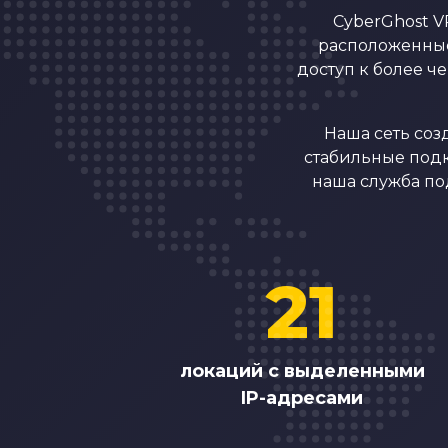
CyberGhost V
расположенные
доступ к более ч
Наша сеть соз
стабильные подк
наша служба по
21
локаций с выделенными
IP-адресами