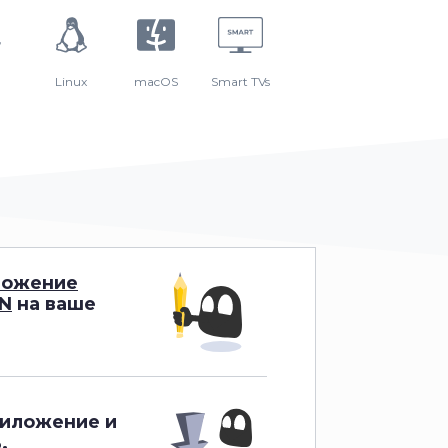
Linux
macOS
Smart TVs
ложение
PN
на ваше
риложение и
.