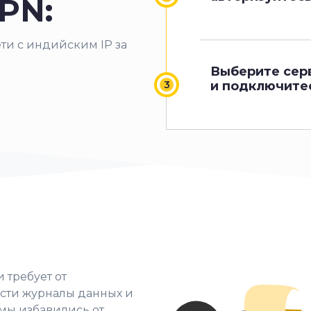
PN:
ети с индийским IP за
Выберите сер
и подключитес
 требует от
ести журналы данных и
мы избавились от