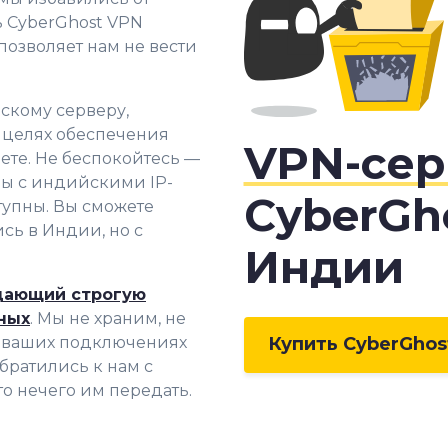
ь CyberGhost VPN
позволяет нам не вести
скому серверу,
 целях обеспечения
VPN-се
те. Не беспокойтесь —
ы с индийскими IP-
CyberGh
тупны. Вы сможете
сь в Индии, но с
Индии
дающий строгую
ных
. Мы не храним, не
 ваших подключе
ниях
Купить CyberGhos
братились к нам с
о нечего им передать.