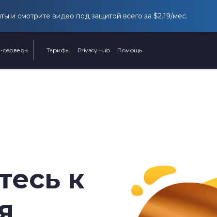
йты и смотрите видео под защитой всего за
$2.19
/мес.
-серверы
Тарифы
Privacy Hub
Помощь
есь к
я