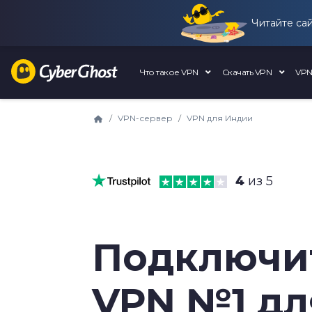
Читайте са
Что такое VPN
Скачать VPN
VPN
VPN-сервер
VPN для Индии
4
из 5
Подключит
VPN №1 дл