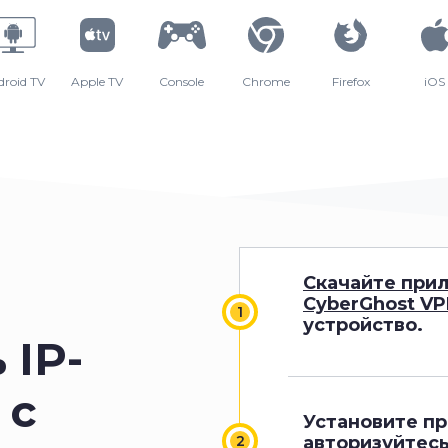
droid TV
Apple TV
Console
Chrome
Firefox
iOS
Скачайте при
CyberGhost V
устройство.
 IP-
 с
Установите п
авторизуйтесь