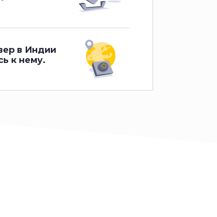
вер в Индии
ь к нему.