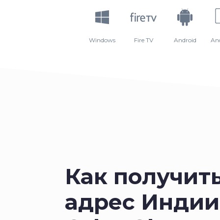
Windows
Fire TV
Android
An
Как получить
адрес Индии