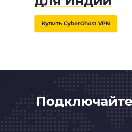
для Индии
Купить CyberGhost VPN
Подключайтес