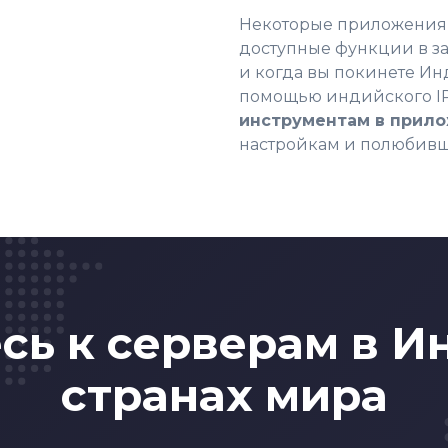
Некоторые приложения
доступные функции в за
и когда вы покинете Инд
помощью индийского I
инструментам в прил
настройкам и полюбив
ь к серверам в И
странах мира