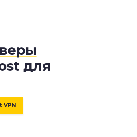
рверы
ost для
t VPN