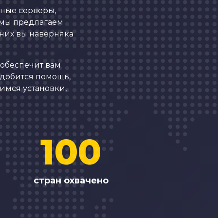
ьные серверы,
 мы предлагаем
 них вы наверняка
 обеспечит вам
адобится помощь,
имся установки,
100
стран охвачено