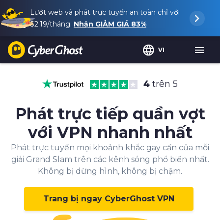
Lướt web và phát trực tuyến an toàn chỉ với
$2.19
/tháng.
Nhận GIẢM GIÁ
83%
VI
4
trên 5
Phát trực tiếp quần vợt
với VPN nhanh nhất
Phát trực tuyến mọi khoảnh khắc gay cấn của mỗi
giải Grand Slam trên các kênh sóng phổ biến nhất.
Không bị dừng hình, không bị chậm.
Trang bị ngay CyberGhost VPN