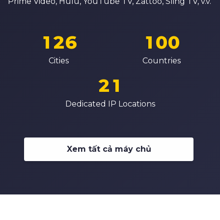
0
4
8
8
Prime Video, Hulu, YouTube TV, Zattoo, Sling TV, v.v.
7
0
1
5
0
9
9
8
1
2
6
1
0
0
0
9
2
3
7
2
1
1
Cities
Countries
1
0
3
4
8
3
2
2
2
1
4
5
9
4
3
3
3
2
Dedicated IP Locations
5
6
5
4
4
4
3
6
7
6
5
5
5
4
7
8
7
6
6
Xem tất cả máy chủ
6
5
8
9
8
7
7
7
6
9
9
8
8
8
7
9
9
9
8