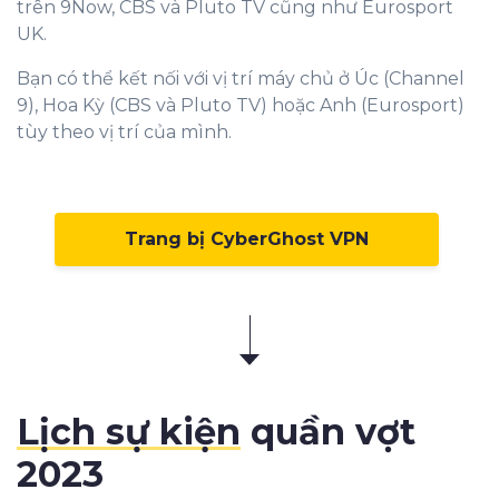
trên 9Now, CBS và Pluto TV cũng như Eurosport
UK.
Bạn có thể kết nối với vị trí máy chủ ở Úc (Channel
9), Hoa Kỳ (CBS và Pluto TV) hoặc Anh (Eurosport)
tùy theo vị trí của mình.
Trang bị CyberGhost VPN
Lịch sự kiện
quần vợt
2023