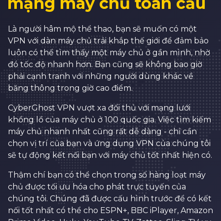
mạng máy chủ toàn cầu
2
6
3
7
Là người hâm mộ thể thao, bạn sẽ muốn có một
VPN với dàn máy chủ trải khắp thế giới để đảm bảo
0
4
8
luôn có thể tìm thấy một máy chủ ở gần mình, nhờ
1
5
9
đó tốc độ nhanh hơn. Bạn cũng sẽ không bao giờ
phải cạnh tranh với những người dùng khác về
2
6
0
0
băng thông trong giờ cao điểm.
3
7
1
1
0
CyberGhost VPN vượt xa đối thủ với mạng lưới
4
8
2
2
khổng lồ của máy chủ ở 100 quốc gia. Việc tìm kiếm
1
máy chủ nhanh nhất cũng rất dễ dàng - chỉ cần
5
9
3
3
2
chọn vị trí của bạn và ứng dụng VPN của chúng tôi
6
0
4
4
sẽ tự động kết nối bạn với máy chủ tốt nhất hiện có.
3
7
1
5
5
Thậm chí bạn có thể chọn trong số hàng loạt máy
4
8
2
6
6
chủ được tối ưu hóa cho phát trực tuyến của
5
chúng tôi. Chúng đã được cấu hình trước để có kết
9
3
7
7
nối tốt nhất có thể cho ESPN+, BBC iPlayer, Amazon
6