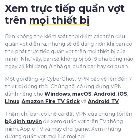
9
Xem trực tiếp quần vợt
trên
mọi thiết bị
Bạn không thể kiểm soát thời điểm các trận đấu
quần vợt diễn ra, nhưng sẽ dễ dàng hơn khi bạn có
thể phát trực tiếp quần vợt trên mọi thiết bị của
mình. Như vậy, bạn sẽ không bị bỏ lỡ pha bóng nào
ngay cả khi đang ở nhà ga, quán bar hay cơ quan.
Một gói đăng ký CyberGhost VPN bảo vệ lên đến 7
thiết bị đồng thời. Chúng tôi có ứng dụng VPN
dành riêng cho
Windows
,
macOS
,
Android
,
iOS
,
Linux
,
Amazon Fire TV Stick
và
Android TV
.
Thậm chí bạn có thể cài đặt VPN của chúng tôi lên
bộ định tuyến
để xem quần vợt trên TV thông
minh, Apple TV và máy chơi game. Xem những
đường quần vợt mọi lúc mọi nơi!