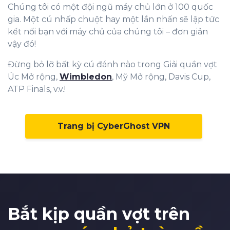
Chúng tôi có một đội ngũ máy chủ lớn ở 100 quốc
0
gia. Một cú nhấp chuột hay một lần nhấn sẽ lập tức
kết nối bạn với máy chủ của chúng tôi – đơn giản
1
vậy đó!
2
Đừng bỏ lỡ bất kỳ cú đánh nào trong Giải quần vợt
3
Úc Mở rộng,
Wimbledon
, Mỹ Mở rộng, Davis Cup,
ATP Finals, v.v.!
4
5
Trang bị CyberGhost VPN
6
0
7
1
8
2
9
3
0
4
Bắt kịp quần vợt trên
1
5