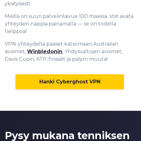
yksityisesti.
Meillä on suuri palvelinlaivue 100 maassa. Voit avata
yhteyden nappia painamalla — se on todella
helppoa!
0
VPN-yhteydellä pääset katsomaan Australian
1
avoimet,
Winbledonin
, Yhdysvaltojen avoimet,
Davis Cupin, ATP-finaalit ja paljon muuta!
2
3
Hanki Cyberghost VPN
4
5
6
0
7
1
8
2
Pysy mukana tenniksen