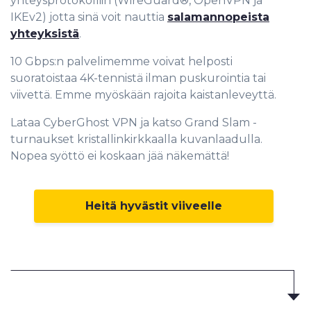
yhteysprotokolliin (WireGuard®, OpenVPN ja
IKEv2) jotta sinä voit nauttia
salamannopeista
yhteyksistä
.
10 Gbps:n palvelimemme voivat helposti
suoratoistaa 4K-tennistä ilman puskurointia tai
viivettä. Emme myöskään rajoita kaistanleveyttä.
Lataa CyberGhost VPN ja katso Grand Slam -
turnaukset kristallinkirkkaalla kuvanlaadulla.
Nopea syöttö ei koskaan jää näkemättä!
Heitä hyvästit viiveelle