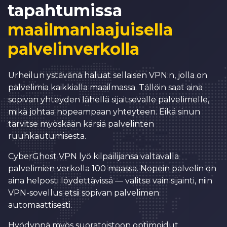
9
3
tapahtumissa
0
4
maailmanlaajuisella
1
5
palvelinverkolla
2
6
3
7
Urheilun ystävänä haluat sellaisen VPN:n, jolla on
palvelimia kaikkialla maailmassa. Tällöin saat aina
0
4
8
sopivan yhteyden lähellä sijaitsevalle palvelimelle,
1
5
9
mikä johtaa nopeampaan yhteyteen. Eikä sinun
tarvitse myöskään kärsiä palvelinten
2
6
0
0
ruuhkautumisesta.
3
7
1
1
0
CyberGhost VPN lyö kilpailijansa valtavalla
4
8
2
2
palvelimien verkolla 100 maassa. Nopein palvelin on
1
aina helposti löydettävissä — valitse vain sijainti, niin
5
9
3
3
2
VPN-sovellus etsii sopivan palvelimen
6
0
4
4
automaattisesti.
3
7
1
5
5
Hyödynnä myös suoratoistoon optimoidut