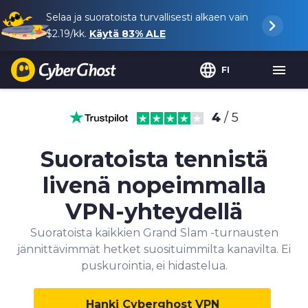
Selaa ja suoratoista turvallisesti alkaen vain
$2.19
/kk.
Käytä
83%
ALE
FI
4
/ 5
Suoratoista tennistä
livenä nopeimmalla
VPN-yhteydellä
Suoratoista kaikkien Grand Slam -turnausten
jännittävimmät hetket suosituimmilta kanavilta. Ei
puskurointia, ei hidastelua.
Hanki Cyberghost VPN