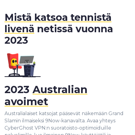
Mistä katsoa tennistä
livenä
netissä vuonna
2023
2023
Australian
avoimet
Australialaiset katsojat pääsevät näkemään Grand
Slamin ilmaiseksi 9Now-kanavalta. Avaa yhteys
CyberGhost VPN:n suoratoisto-optimoiduille