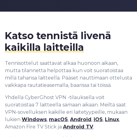
9
9
8
8
8
7
9
9
9
8
9
Katso tennistä livenä
kaikilla laitteilla
Tennisottelut saattavat alkaa huonoon aikaan,
mutta tilannetta helpottaa kun voit suoratoistaa
millä tahansa laitteella. Pääset nauttimaan ottelusta
vaikkapa rautatieasemalla, baarissa tai töissä.
Yhdellä CyberGhost VPN -tilauksella voit
suoratoistaa 7 laitteella samaan aikaan. Meiltä saat
VPN-sovelluksen kaikille eri laitetyypeille, mukaan
lukien
Windows
,
macOS
,
Android
,
iOS
,
Linux
,
Amazon Fire TV Stick ja
Android TV
.