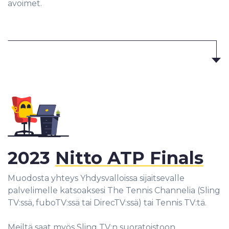
avoimet.
2023
Nitto ATP Finals
Muodosta yhteys Yhdysvalloissa sijaitsevalle
palvelimelle katsoaksesi The Tennis Channelia (Sling
TV:ssä, fuboTV:ssä tai DirecTV:ssä) tai Tennis TV:tä.
Meiltä saat myös Sling TV:n suoratoistoon