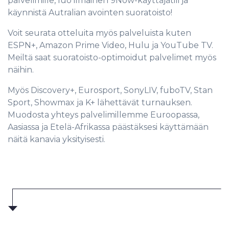
palvelimille, luo ilmainen 9Now-käyttäjätili ja
käynnistä Autralian avointen suoratoisto!
Voit seurata otteluita myös palveluista kuten
ESPN+, Amazon Prime Video, Hulu ja YouTube TV.
Meiltä saat suoratoisto-optimoidut palvelimet myös
näihin.
Myös Discovery+, Eurosport, SonyLIV, fuboTV, Stan
Sport, Showmax ja K+ lähettävät turnauksen.
Muodosta yhteys palvelimillemme Euroopassa,
Aasiassa ja Etelä-Afrikassa päästäksesi käyttämään
näitä kanavia yksityisesti.