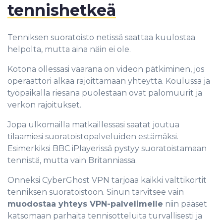
tennishetkeä
Tenniksen suoratoisto netissä saattaa kuulostaa
helpolta, mutta aina näin ei ole.
Kotona ollessasi vaarana on videon pätkiminen, jos
operaattori alkaa rajoittamaan yhteyttä. Koulussa ja
työpaikalla riesana puolestaan ovat palomuurit ja
verkon rajoitukset.
Jopa ulkomailla matkaillessasi saatat joutua
tilaamiesi suoratoistopalveluiden estämäksi.
Esimerkiksi BBC iPlayerissä pystyy suoratoistamaan
tennistä, mutta vain Britanniassa.
Onneksi CyberGhost VPN tarjoaa kaikki valttikortit
tenniksen suoratoistoon. Sinun tarvitsee vain
muodostaa yhteys VPN-palvelimelle
niin pääset
katsomaan parhaita tennisotteluita turvallisesti ja