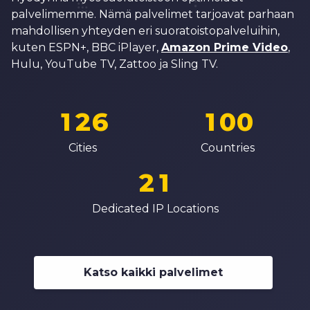
4
8
2
6
6
palvelimemme. Nämä palvelimet tarjoavat parhaan
5
mahdollisen yhteyden eri suoratoistopalveluihin,
9
3
7
7
kuten ESPN+, BBC iPlayer,
Amazon Prime Video
,
6
0
4
8
8
Hulu, YouTube TV, Zattoo ja Sling TV.
7
0
1
5
0
9
9
8
1
2
6
1
0
0
0
9
2
3
7
2
1
1
Cities
Countries
1
0
3
4
8
3
2
2
2
1
4
5
9
4
3
3
3
2
Dedicated IP Locations
5
6
5
4
4
4
3
6
7
6
5
5
5
4
7
8
7
6
6
Katso kaikki palvelimet
6
5
8
9
8
7
7
7
6