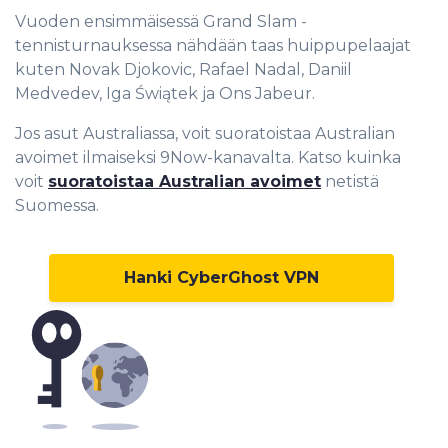
Vuoden ensimmäisessä Grand Slam -
tennisturnauksessa nähdään taas huippupelaajat
kuten Novak Djokovic, Rafael Nadal, Daniil
Medvedev, Iga Świątek ja Ons Jabeur.
Jos asut Australiassa, voit suoratoistaa Australian
avoimet ilmaiseksi 9Now-kanavalta. Katso kuinka
voit
suoratoistaa Australian avoimet
netistä
Suomessa.
Hanki CyberGhost VPN