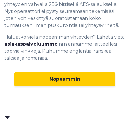
yhteyden vahvalla 256-bittisellä AES-salauksella.
Nyt operaattori ei pysty seuraamaan tekemisiäsi,
joten voit keskittyä suoratoistamaan koko
turnauksen ilman puskurointia tai yhteysvirheitä.
Haluatko vielä nopeamman yhteyden? Lähetä viesti
asiakaspalveluumme
niin annamme laitteellesi
sopivia vinkkejä. Puhumme englantia, ranskaa,
saksaa ja romaniaa.
Nopeammin