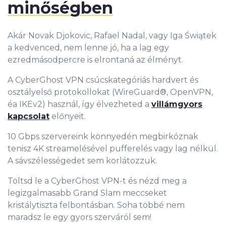
minőségben
Akár Novak Djokovic, Rafael Nadal, vagy Iga Świątek
a kedvenced, nem lenne jó, ha a lag egy
ezredmásodpercre is elrontaná az élményt.
A CyberGhost VPN csúcskategóriás hardvert és
osztályelső protokollokat (WireGuard®, OpenVPN,
éa IKEv2) használ, így élvezheted a
villámgyors
kapcsolat
előnyeit.
10 Gbps szervereink könnyedén megbirkóznak
tenisz 4K streamelésével pufferelés vagy lag nélkül.
A sávszélességedet sem korlátozzuk.
Töltsd le a CyberGhost VPN-t és nézd meg a
legizgalmasabb Grand Slam meccseket
kristálytiszta felbontásban. Soha többé nem
maradsz le egy gyors szerváról sem!