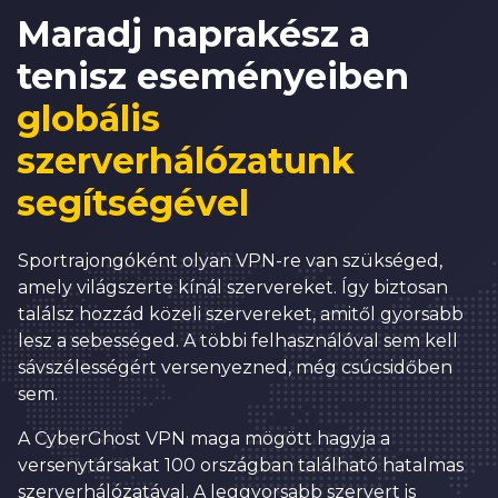
5
Maradj naprakész a
6
0
tenisz eseményeiben
7
1
globális
8
2
szerverhálózatunk
9
3
segítségével
0
4
1
5
Sportrajongóként olyan VPN-re van szükséged,
amely világszerte kínál szervereket. Így biztosan
2
6
találsz hozzád közeli szervereket, amitől gyorsabb
3
7
lesz a sebességed. A többi felhasználóval sem kell
sávszélességért versenyezned, még csúcsidőben
0
4
8
sem.
1
5
9
A CyberGhost VPN maga mögött hagyja a
2
6
0
0
versenytársakat 100 országban található hatalmas
szerverhálózatával. A leggyorsabb szervert is