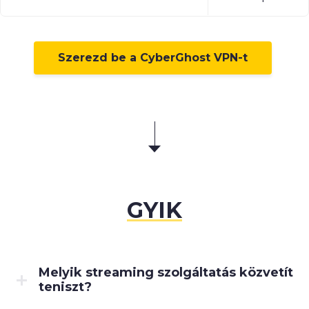
Szerezd be a CyberGhost VPN-t
GYIK
Melyik streaming szolgáltatás közvetít
teniszt?