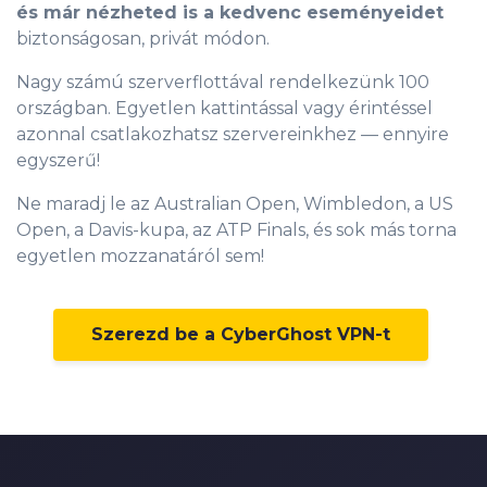
és már nézheted is a kedvenc eseményeidet
biztonságosan, privát módon.
Nagy számú szerverflottával rendelkezünk 100
országban. Egyetlen kattintással vagy érintéssel
azonnal csatlakozhatsz szervereinkhez — ennyire
egyszerű!
Ne maradj le az Australian Open, Wimbledon, a US
Open, a Davis-kupa, az ATP Finals, és sok más torna
egyetlen mozzanatáról sem!
0
Szerezd be a CyberGhost VPN-t
1
2
3
4