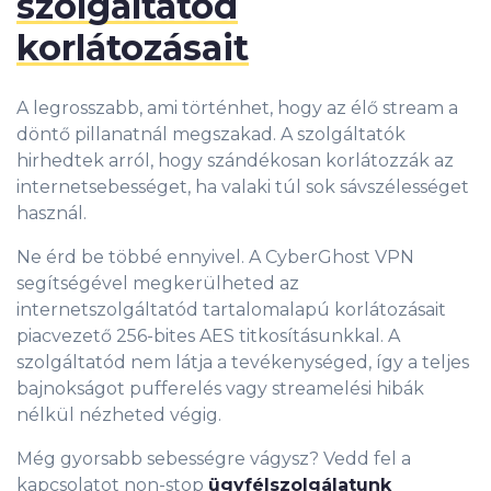
szolgáltatód
korlátozásait
A legrosszabb, ami történhet, hogy az élő stream a
döntő pillanatnál megszakad. A szolgáltatók
hirhedtek arról, hogy szándékosan korlátozzák az
internetsebességet, ha valaki túl sok sávszélességet
használ.
Ne érd be többé ennyivel. A CyberGhost VPN
segítségével megkerülheted az
internetszolgáltatód tartalomalapú korlátozásait
piacvezető 256-bites AES titkosításunkkal. A
szolgáltatód nem látja a tevékenységed, így a teljes
bajnokságot pufferelés vagy streamelési hibák
nélkül nézheted végig.
Még gyorsabb sebességre vágysz? Vedd fel a
kapcsolatot non-stop
ügyfélszolgálatunk