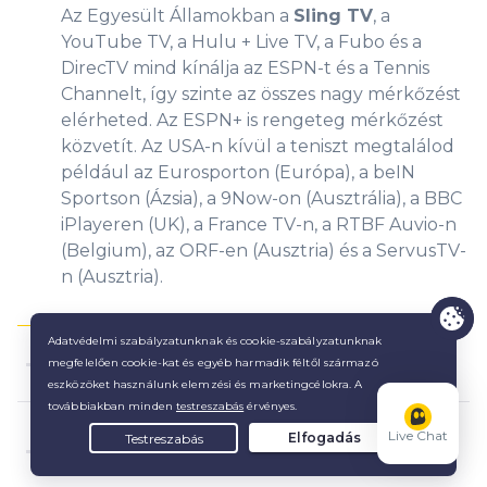
Az Egyesült Államokban a
Sling TV
, a
YouTube TV, a Hulu + Live TV, a Fubo és a
DirecTV mind kínálja az ESPN-t és a Tennis
Channelt, így szinte az összes nagy mérkőzést
elérheted. Az ESPN+ is rengeteg mérkőzést
közvetít. Az USA-n kívül a teniszt megtalálod
például az Eurosporton (Európa), a beIN
Sportson (Ázsia), a 9Now-on (Ausztrália), a BBC
iPlayeren (UK), a France TV-n, a RTBF Auvio-n
(Belgium), az ORF-en (Ausztria) és a ServusTV-
n (Ausztria).
Hol nézhetek teniszt ingyen?
Használhatok ingyenes VPN-t tenisz
Live Chat
élő streamelésére?