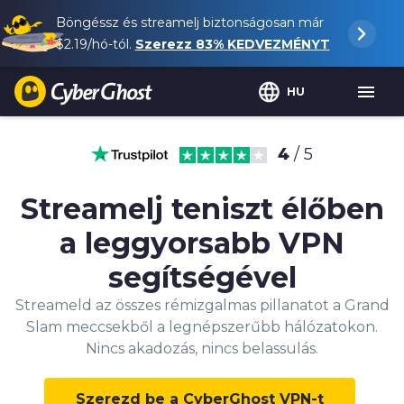
Böngéssz és streamelj biztonságosan már
$2.19
/hó-tól.
Szerezz
83%
KEDVEZMÉNYT
HU
4
/ 5
Streamelj teniszt élőben
a leggyorsabb VPN
segítségével
Streameld az összes rémizgalmas pillanatot a Grand
Slam meccsekből a legnépszerűbb hálózatokon.
Nincs akadozás, nincs belassulás.
Szerezd be a CyberGhost VPN-t