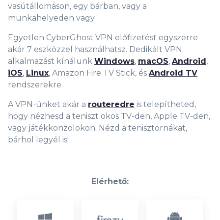
vasútállomáson, egy bárban, vagy a
munkahelyeden vagy.
Egyetlen CyberGhost VPN előfizetést egyszerre
akár 7 eszközzel használhatsz. Dedikált VPN
alkalmazást kínálunk
Windows
,
macOS
,
Android
,
iOS
,
Linux
, Amazon Fire TV Stick, és
Android TV
rendszerekre.
A VPN-ünket akár a
routeredre
is telepítheted,
hogy nézhesd a teniszt okos TV-den, Apple TV-den,
vagy játékkonzolokon. Nézd a tenisztornákat,
bárhol legyél is!
Elérhető: