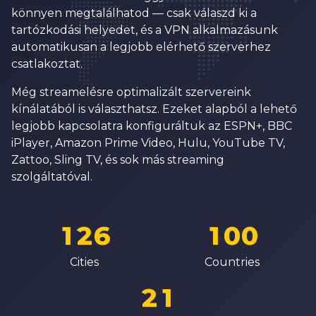
3
7
1
1
0
könnyen megtalálhatod — csak válaszd ki a
4
8
2
2
tartózkodási helyedet, és a VPN alkalmazásunk
1
automatikusan a legjobb elérhető szerverhez
5
9
3
3
2
csatlakoztat.
6
0
4
4
3
Még streamelésre optimalizált szervereink
7
1
5
5
kínálatából is választhatsz. Ezeket alapból a lehető
4
8
2
6
6
legjobb kapcsolatra konfiguráltuk az ESPN+, BBC
5
iPlayer, Amazon Prime Video, Hulu, YouTube TV,
9
3
7
7
Zattoo, Sling TV, és sok más streaming
6
0
4
8
8
szolgáltatóval.
7
0
1
5
0
9
9
8
1
2
6
1
0
0
0
9
2
3
7
2
1
1
Cities
Countries
1
0
3
4
8
3
2
2
2
1
4
5
9
4
3
3