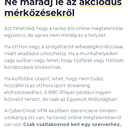
Ne maradj le az
akciódús
mérkőzésekről
Azt hihetnéd, hogy a tenisz élő online megtekintése
egyszerű, de sajnos nem mindig ez a helyzet.
Ha otthon vagy, a szolgáltatód sebességkorlátozásai
miatt akadásba ütközhetsz. Ha a munkahelyeden
vagy suliban vagy, lehet, hogy tűzfalak vagy hálózati
korlátozások blokkolnak.
Ha külföldre utazol, lehet, hogy nem tudsz
hozzáférni az otthoni sport streaming
előfizetéseidhez. A BBC iPlayer például ingyen
közvetít teniszt, de csak az Egyesült Királyságban.
A CyberGhost VPN kezében szerencsére minden
ütőkártya ott van, ha tenisz online megtekintéséről
van szó.
Csak csatlakoznod kell egy szerverhez,