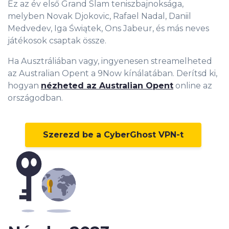
Ez az év első Grand Slam teniszbajnoksága,
melyben Novak Djokovic, Rafael Nadal, Daniil
Medvedev, Iga Świątek, Ons Jabeur, és más neves
játékosok csaptak össze.
Ha Ausztráliában vagy, ingyenesen streamelheted
az Australian Opent a 9Now kínálatában. Derítsd ki,
hogyan
nézheted az Australian Opent
online az
országodban.
Szerezd be a CyberGhost VPN-t