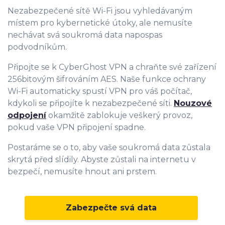
Nezabezpečené sítě Wi-Fi jsou vyhledávaným
místem pro kybernetické útoky, ale nemusíte
nechávat svá soukromá data napospas
podvodníkům.
Připojte se k CyberGhost VPN a chraňte své zařízení
256bitovým šifrováním AES. Naše funkce ochrany
Wi-Fi automaticky spustí VPN pro váš počítač,
kdykoli se připojíte k nezabezpečené síti.
Nouzové
odpojení
okamžitě zablokuje veškerý provoz,
pokud vaše VPN připojení spadne.
Postaráme se o to, aby vaše soukromá data zůstala
skrytá před slídily. Abyste zůstali na internetu v
bezpečí, nemusíte hnout ani prstem.
Zabezpečte svá data