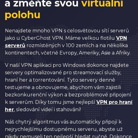
a změňte svou
virtuální
polohu
Nenajdete mnoho VPN s celosvětovou sítí serverů
jako u CyberGhost VPN. Máme velkou flotilu
VPN
serverů
rozmístěných v 100 zemích a na několika
kontinentech, včetně Evropy, Ameriky, Asie a Afriky.
V naší VPN aplikaci pro Windows dokonce najdete
servery optimalizované pro streamovací služby,
hraní her a torrentování. Tyto servery denně
testujeme a obnovujeme, abychom vám zajistili
bezkonkurenční výkon a bezproblémové připojení
k serverům. Díky tomu jsme nejlepší
VPN pro hraní
her
, sledování videí i stahování!
Náš chytrý algoritmus vás automaticky připojí k
nejrychlejšímu dostupnému serveru, abyste už
nikdy nemuseli ten nejlepší hledat ručně. Dokonce