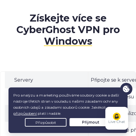
Získejte více se
CyberGhost VPN pro
Windows
Servery
Připojte se k ser
IP adresy
Sdílejte IP adresu
Optimalizované servery
Vyberte optimalizo
Live Chat
Šifrování
Zabezpečte své při