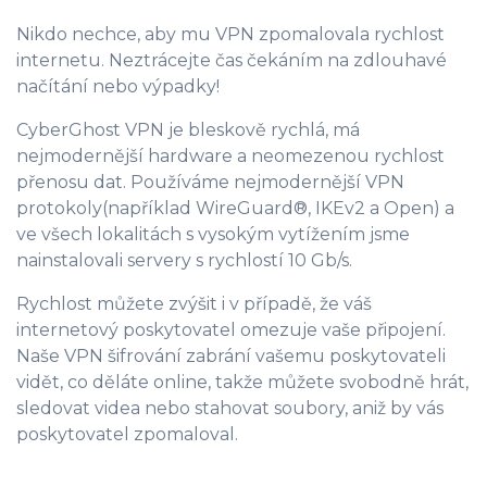
Nikdo nechce, aby mu VPN zpomalovala rychlost
internetu. Neztrácejte čas čekáním na zdlouhavé
načítání nebo výpadky!
CyberGhost VPN je bleskově rychlá, má
nejmodernější hardware a neomezenou rychlost
přenosu dat. Používáme nejmodernější VPN
protokoly(například WireGuard®, IKEv2 a Open) a
ve všech lokalitách s vysokým vytížením jsme
nainstalovali servery s rychlostí 10 Gb/s.
Rychlost můžete zvýšit i v případě, že váš
internetový poskytovatel omezuje vaše připojení.
Naše
VPN šifrování
zabrání vašemu poskytovateli
vidět, co děláte online, takže můžete svobodně hrát,
sledovat videa nebo stahovat soubory, aniž by vás
poskytovatel zpomaloval.