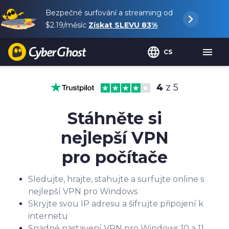
Bezpečné surfování a streaming od
$2.19
/měsíc
Získat SLEVU
83%
CS
4
z 5
Stáhněte si
nejlepší VPN
pro počítače
Sledujte, hrajte, stahujte a surfujte online s
nejlepší VPN pro Windows
Skryjte svou IP adresu a šifrujte připojení k
internetu
Snadné nastavení VPN pro Windows 10 a 11