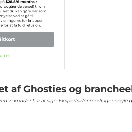
s på
$
28.8
/6 months
+
rudgående varsel) til din
hvilket du kan gøre når som
nyelse ved at gå til
nvisningerne for knappen
for at få fuld refusion.
itkort
urret
et af Ghosties og branchee
lfredse kunder har at sige. Ekspertsider modtager nogle 