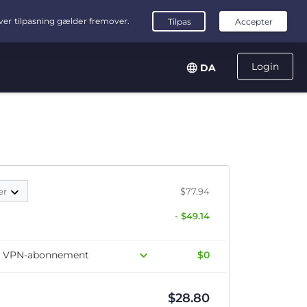
Login
DA
er
$77.94
- $49.14
dit VPN-abonnement
$0
$
28.80