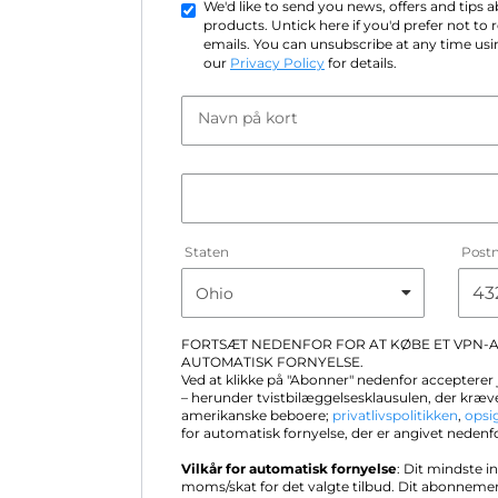
We'd like to send you news, offers and tips
products. Untick here if you'd prefer not to
emails. You can unsubscribe at any time usin
our
Privacy Policy
for details.
Navn på kort
Staten
Post
FORTSÆT NEDENFOR FOR AT KØBE ET VPN
AUTOMATISK FORNYELSE.
Ved at klikke på "Abonner" nedenfor accepterer
– herunder tvistbilæggelsesklausulen, der kræve
amerikanske beboere;
privatlivspolitikken
,
opsi
for automatisk fornyelse, der er angivet nedenf
Vilkår for automatisk fornyelse
: Dit mindste i
moms/skat for det valgte tilbud. Dit abonneme