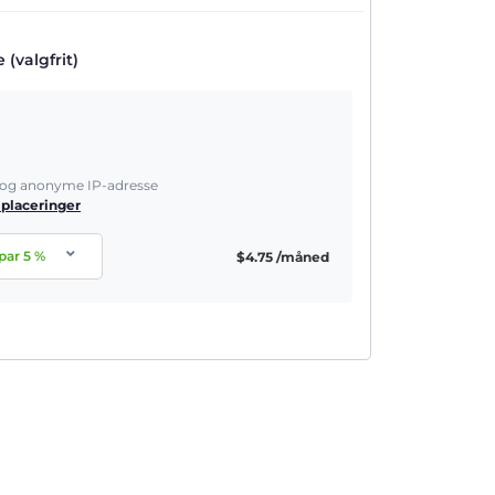
(valgfrit)
e og anonyme IP-adresse
 placeringer
par
5
%
$
4.75
/måned