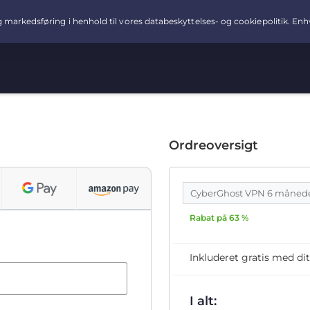
Ordreoversigt
CyberGhost VPN 6 måned
Rabat på 63 %
Inkluderet gratis med 
I alt: