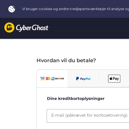
Hvordan vil du betale?
Dine kreditkortoplysninger
E-mail (påkrævet for kontoaktivering)