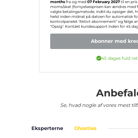
months
fra og med
07 February 2027
til en pri
moms/skat (fornyelsesprisen kan ændres med fo
valgte betalingsmetode, indtil du opsiger det, 
helst inden midnat på datoen for automatisk for
kontrolpanelet "Aktivt abonnement" og følge a
"Opsig". Kontakt kundesupport inden for 45 dage 
Abonner med kred
45 dages fuld ret
Anbefal
Se, hvad nogle af vores mest ti
Eksperterne
Ghosties