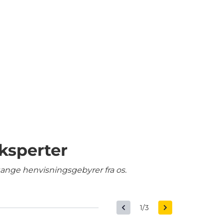
ksperter
gange henvisningsgebyrer fra os.
1/3