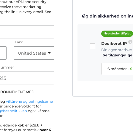
 about our VPN and security
 receive these marketing
g the link in every email. See
Øg din sikkerhed online 
Nye steder tilføjet
Land
Dedikeret IP
Din egen statisk
Se tilgængelige
nummer
6 måneder
-
S
-ABONNEMENT MED
 jeg
vilkårene og betingelserne
r bindende voldgift for
gelsespolitikken
og vilkårene
or.
ndledende køb er $
28.8
+
nt fornyes automatisk
hver 6