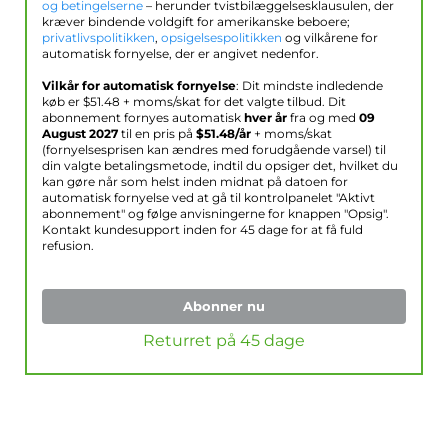
og betingelserne
– herunder tvistbilæggelsesklausulen, der
kræver bindende voldgift for amerikanske beboere;
privatlivspolitikken
,
opsigelsespolitikken
og vilkårene for
automatisk fornyelse, der er angivet nedenfor.
Vilkår for automatisk fornyelse
: Dit mindste indledende
køb er $
51.48
+ moms/skat for det valgte tilbud. Dit
abonnement fornyes automatisk
hver år
fra og med
09
August 2027
til en pris på
$
51.48
/år
+ moms/skat
(fornyelsesprisen kan ændres med forudgående varsel) til
din valgte betalingsmetode, indtil du opsiger det, hvilket du
kan gøre når som helst inden midnat på datoen for
automatisk fornyelse ved at gå til kontrolpanelet "Aktivt
abonnement" og følge anvisningerne for knappen "Opsig".
Kontakt kundesupport inden for 45 dage for at få fuld
refusion.
Abonner nu
Returret på 45 dage