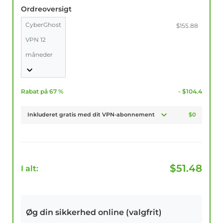
Ordreoversigt
CyberGhost
$155.88
VPN 12
måneder
Rabat på 67 %
- $104.4
Inkluderet gratis med dit VPN-abonnement
$0
$
51.48
I alt:
Øg din sikkerhed online (valgfrit)