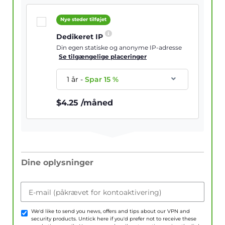
Nye steder tilføjet
Dedikeret IP
Din egen statiske og anonyme IP-adresse
Se tilgængelige placeringer
1 år
-
Spar
15
%
$
4.25
/måned
Dine oplysninger
E-mail (påkrævet for kontoaktivering)
We'd like to send you news, offers and tips about our VPN and
security products. Untick here if you'd prefer not to receive these