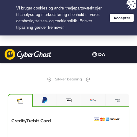
Your choice:
The Best Deal
for 3.3333333333333-years at $
2.23
/month
DA
Sikker betaling
Credit/Debit Card