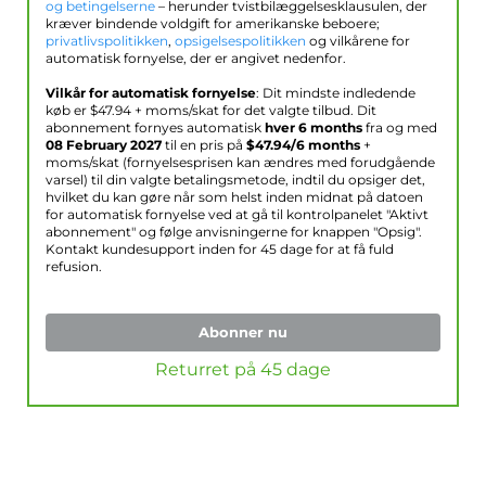
og betingelserne
– herunder tvistbilæggelsesklausulen, der
kræver bindende voldgift for amerikanske beboere;
privatlivspolitikken
,
opsigelsespolitikken
og vilkårene for
automatisk fornyelse, der er angivet nedenfor.
Vilkår for automatisk fornyelse
: Dit mindste indledende
køb er $
47.94
+ moms/skat for det valgte tilbud. Dit
abonnement fornyes automatisk
hver 6 months
fra og med
08 February 2027
til en pris på
$
47.94
/6 months
+
moms/skat (fornyelsesprisen kan ændres med forudgående
varsel) til din valgte betalingsmetode, indtil du opsiger det,
hvilket du kan gøre når som helst inden midnat på datoen
for automatisk fornyelse ved at gå til kontrolpanelet "Aktivt
abonnement" og følge anvisningerne for knappen "Opsig".
Kontakt kundesupport inden for 45 dage for at få fuld
refusion.
Abonner nu
Returret på 45 dage