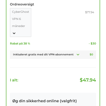
Ordreoversigt
CyberGhost
$77.94
VPN 6
måneder
Rabat på 38 %
- $30
Inkluderet gratis med dit VPN-abonnement
$0
$
47.94
I alt:
Øg din sikkerhed online (valgfrit)