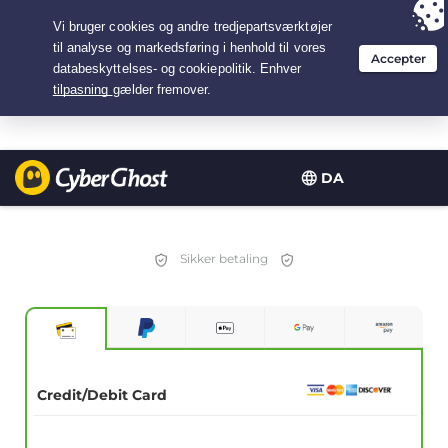
Your choice:
The Best Deal
for 1.5-years at $
2.75
/month
DA
Sikker betaling
Credit/Debit Card