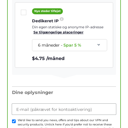
Nye steder tilføjet
Dedikeret IP
Din egen statiske og anonyme IP-adresse
Se tilgængelige placeringer
6 måneder
-
Spar
5
%
$
4.75
/måned
Dine oplysninger
E-mail (påkrævet for kontoaktivering)
We'd like to send you news, offers and tips about our VPN and
security products. Untick here if you'd prefer not to receive these