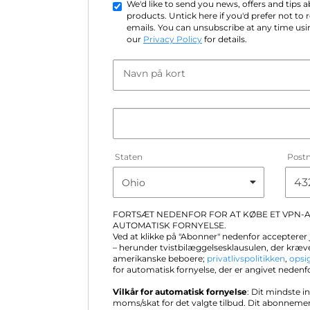
We'd like to send you news, offers and tips
products. Untick here if you'd prefer not to
emails. You can unsubscribe at any time usin
our
Privacy Policy
for details.
Navn på kort
Staten
Post
FORTSÆT NEDENFOR FOR AT KØBE ET VPN
AUTOMATISK FORNYELSE.
Ved at klikke på "Abonner" nedenfor accepterer
– herunder tvistbilæggelsesklausulen, der kræve
amerikanske beboere;
privatlivspolitikken
,
opsi
for automatisk fornyelse, der er angivet nedenf
Vilkår for automatisk fornyelse
: Dit mindste i
moms/skat for det valgte tilbud. Dit abonneme