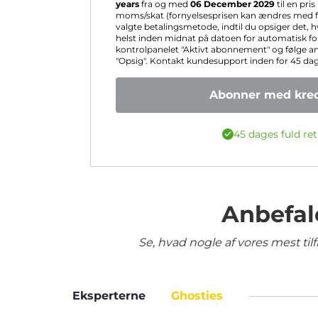
years
fra og med
06 December 2029
til en pri
moms/skat (fornyelsesprisen kan ændres med fo
valgte betalingsmetode, indtil du opsiger det, 
helst inden midnat på datoen for automatisk for
kontrolpanelet "Aktivt abonnement" og følge a
"Opsig". Kontakt kundesupport inden for 45 dage 
Abonner med kred
45 dages fuld ret
Anbefal
Se, hvad nogle af vores mest ti
Eksperterne
Ghosties