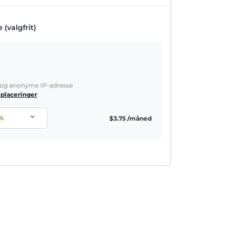
(valgfrit)
e og anonyme IP-adresse
 placeringer
%
$
3.75
/måned