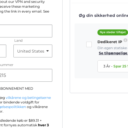
 about our VPN and security
 receive these marketing
g the link in every email. See
Øg din sikkerhed online 
Nye steder tilføjet
Land
Dedikeret IP
Din egen statisk
Se tilgængelige
nummer
3 År
-
Spar
25
-ABONNEMENT MED
 jeg
vilkårene og betingelserne
r bindende voldgift for
gelsespolitikken
og vilkårene
or.
ndledende køb er $
89.31
+
nt fornyes automatisk
hver 3