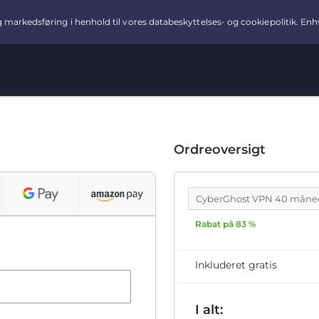
Ordreoversigt
CyberGhost VPN 40 måne
Rabat på 83 %
Inkluderet gratis
I alt: