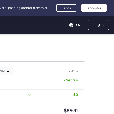
Login
DA
der
$519.6
- $430.4
$0
$
89.31