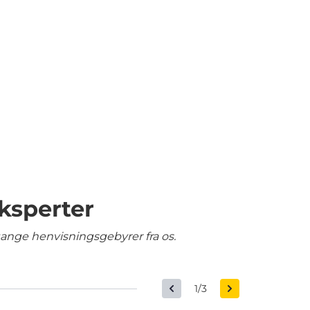
ksperter
gange henvisningsgebyrer fra os.
1/3