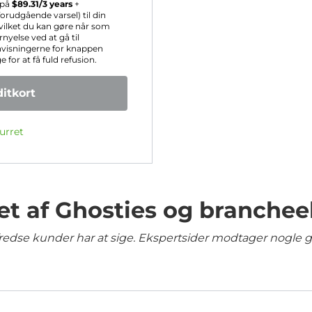
s på
$
89.31
/3 years
+
rudgående varsel) til din
hvilket du kan gøre når som
nyelse ved at gå til
nvisningerne for knappen
for at få fuld refusion.
itkort
urret
et af Ghosties og branchee
lfredse kunder har at sige. Ekspertsider modtager nogle 