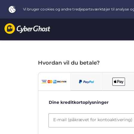
Hvordan vil du betale?
Dine kreditkortoplysninger
E-mail (påkrævet for kontoaktivering)