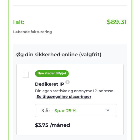
$
89.31
I alt:
Løbende fakturering
Øg din sikkerhed online (valgfrit)
Nye steder tilføjet
Dedikeret IP
Din egen statiske og anonyme IP-adresse
Se tilgængelige placeringer
3 År
-
Spar
25
%
$
3.75
/måned