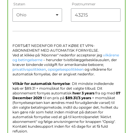
Staten
Postnummer
FORTSÆT NEDENFOR FOR AT KØBE ET VPN-
ABONNEMENT MED AUTOMATISK FORNYELSE.
Ved at klikke på "Abonner" nedenfor accepterer jeg
vilkårene
og betingelserne
– herunder tvistbilæggelsesklausulen, der
kræver bindende voldgift for amerikanske beboere;
privatlivspolitikken
,
opsigelsespolitikken
og vilkårene for
automatisk fornyelse, der er angivet nedenfor.
Vilkår for automatisk fornyelse
: Dit mindste indledende
køb er $
89.31
+ moms/skat for det valgte tilbud. Dit
abonnement fornyes automatisk
hver 3 years
fra og med
07
December 2029
til en pris på
$
89.31
/3 years
+ moms/skat
(fornyelsesprisen kan ændres med forudgående varsel) til
din valgte betalingsmetode, indtil du opsiger det, hvilket du
kan gøre når som helst inden midnat på datoen for
automatisk fornyelse ved at gå til kontrolpanelet "Aktivt
abonnement" og følge anvisningerne for knappen "Opsig".
Kontakt kundesupport inden for 45 dage for at få fuld
refusion.