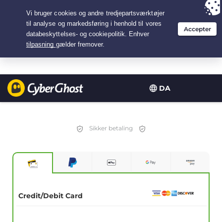
Your choice:
The Best Deal
for 3.3333333333333-years at $
2.23
/month
DA
Sikker betaling
Credit/Debit Card