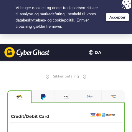
Your choice:
The Best Deal
for 2.1666666666667-years at $
2.19
/month
DA
Sikker betaling
Credit/Debit Card