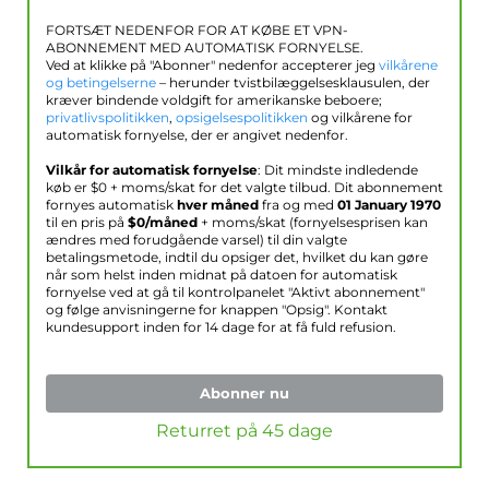
FORTSÆT NEDENFOR FOR AT KØBE ET VPN-
ABONNEMENT MED AUTOMATISK FORNYELSE.
Ved at klikke på "Abonner" nedenfor accepterer jeg
vilkårene
og betingelserne
– herunder tvistbilæggelsesklausulen, der
kræver bindende voldgift for amerikanske beboere;
privatlivspolitikken
,
opsigelsespolitikken
og vilkårene for
automatisk fornyelse, der er angivet nedenfor.
Vilkår for automatisk fornyelse
: Dit mindste indledende
køb er $
0
+ moms/skat for det valgte tilbud. Dit abonnement
fornyes automatisk
hver måned
fra og med
01 January 1970
til en pris på
$
0
/måned
+ moms/skat (fornyelsesprisen kan
ændres med forudgående varsel) til din valgte
betalingsmetode, indtil du opsiger det, hvilket du kan gøre
når som helst inden midnat på datoen for automatisk
fornyelse ved at gå til kontrolpanelet "Aktivt abonnement"
og følge anvisningerne for knappen "Opsig". Kontakt
kundesupport inden for 14 dage for at få fuld refusion.
Abonner nu
Returret på 45 dage