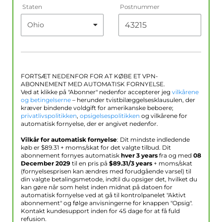
Staten
Postnummer
FORTSÆT NEDENFOR FOR AT KØBE ET VPN-
ABONNEMENT MED AUTOMATISK FORNYELSE.
Ved at klikke på "Abonner" nedenfor accepterer jeg
vilkårene
og betingelserne
– herunder tvistbilæggelsesklausulen, der
kræver bindende voldgift for amerikanske beboere;
privatlivspolitikken
,
opsigelsespolitikken
og vilkårene for
automatisk fornyelse, der er angivet nedenfor.
Vilkår for automatisk fornyelse
: Dit mindste indledende
køb er $
89.31
+ moms/skat for det valgte tilbud. Dit
abonnement fornyes automatisk
hver 3 years
fra og med
08
December 2029
til en pris på
$
89.31
/3 years
+ moms/skat
(fornyelsesprisen kan ændres med forudgående varsel) til
din valgte betalingsmetode, indtil du opsiger det, hvilket du
kan gøre når som helst inden midnat på datoen for
automatisk fornyelse ved at gå til kontrolpanelet "Aktivt
abonnement" og følge anvisningerne for knappen "Opsig".
Kontakt kundesupport inden for 45 dage for at få fuld
refusion.