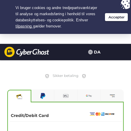
Your choice:
The Best Deal
for 3.3333333333333-years at $
2.23
/month
DA
Sikker betaling
Credit/Debit Card