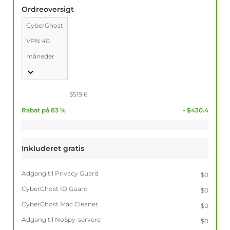
Ordreoversigt
CyberGhost
VPN 40
måneder
$519.6
Rabat på 83 %
- $430.4
Inkluderet gratis
Adgang til Privacy Guard
$0
CyberGhost ID Guard
$0
CyberGhost Mac Cleaner
$0
Adgang til NoSpy-servere
$0