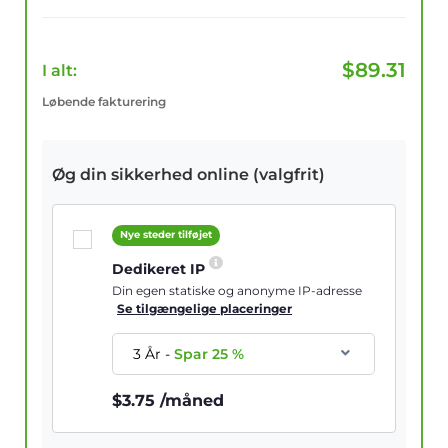
$
89.31
I alt:
Løbende fakturering
Øg din sikkerhed online (valgfrit)
Nye steder tilføjet
Dedikeret IP
Din egen statiske og anonyme IP-adresse
Se tilgængelige placeringer
3 År
-
Spar
25
%
$
3.75
/måned