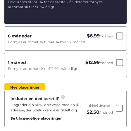
Faktureres til
$56.94
for de første 2 år, derefter fornyes
automatisk til
$56.94
årligt
$
6.99
6 måneder
/måned
Fornyes automatisk til
$41.94
hver 6. måned
$
12.99
1 måned
/måned
Fornyes automatisk til
$12.99
månedligt
Nye placeringer
Inkluder en dedikeret IP
Opgrader din VPN-oplevelse med en IP-
$
5.00
/måned
adresse, der udelukkende er tildelt dig.
$
2.50
/måned
Se tilgængelige placeringer