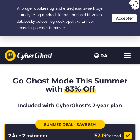
Your choice:
The Best Deal
for 2.1666666666667-years at $
2.19
/month
DA
Slå
navig
til/fra
Go Ghost Mode This Summer
with
83% Off
Included with CyberGhost's 2-year plan
SUMMER DEAL - SAVE 83%
$
2.19
2 År + 2 måneder
/måned