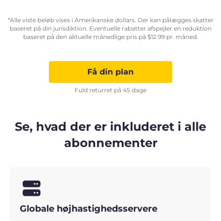
*Alle viste beløb vises i Amerikanske dollars. Der kan pålægges skatter
baseret på din jurisdiktion. Eventuelle rabatter afspejler en reduktion
baseret på den aktuelle månedlige pris på
$
12.99
pr. måned.
Få din plan
Fuld returret på 45 dage
Se, hvad der er inkluderet i alle
abonnementer
Globale højhastighedsservere