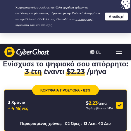
Your choice:
The Best Deal
for 3.3333333333333-years at $
2.23
/month
EL
Εναλλ
πλοήγ
Ενίσχυσε το ψηφιακό σου απόρρητο:
3 έτη
έναντι
$
2.23
/μήνα
ΚΟΡΥΦΑΙΑ ΠΡΟΣΦΟΡΑ - 83%
3 Χρόνια
$
2.23
/μήνα
+ 4 Μήνες
Περιλαμβάνεται ΦΠΑ
Περιορισμένος χρόνος:
02
Ωρες
:
13
Λεπ
:
40
Δευ