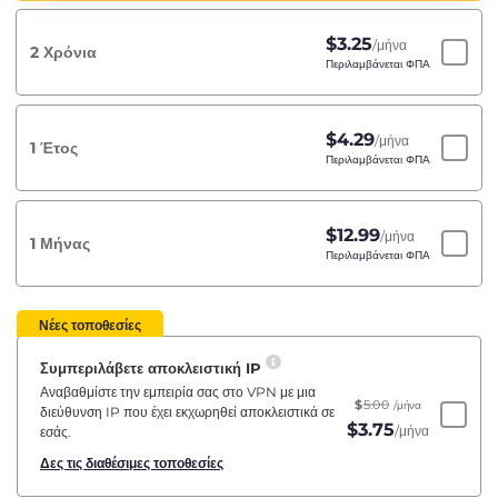
$
3.25
/μήνα
2 Χρόνια
Περιλαμβάνεται ΦΠΑ
$
4.29
/μήνα
1 Έτος
Περιλαμβάνεται ΦΠΑ
$
12.99
/μήνα
1 Μήνας
Περιλαμβάνεται ΦΠΑ
Νέες τοποθεσίες
Συμπεριλάβετε αποκλειστική IP
Αναβαθμίστε την εμπειρία σας στο VPN με μια
$
5.00
/μήνα
διεύθυνση IP που έχει εκχωρηθεί αποκλειστικά σε
$
3.75
/μήνα
εσάς.
Δες τις διαθέσιμες τοποθεσίες