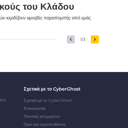
ικούς του Κλάδου
δικών κερδίζουν αμοιβές παραπομπής από εμάς.
1/3
Σχετικά με το CyberGhost
VPN
Σχετικά με το CyberGhost
Επικοινωνία
Πολιτική απορρήτου
Όροι και προϋποθέσεις