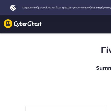
Γί
Summe