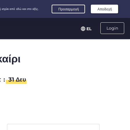
Login
EL
καίρι
π
:
31
Δευ