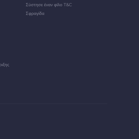
Σύστησε έναν φίλο T&C
Σφραγίδα
ριξης