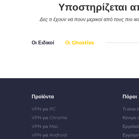
Υποστηρίζεται α
Δες τι έχουν να πουν μερικοί από τους πιο ι
Οι Ειδικοί
Οι Ghosties
Προϊόντα
Πόροι
VPN για PC
Τι είναι
VPN για Chrome
Κέντρο 
VPN για Mac
Εργαλεί
VPN για Android
Εγγύηση