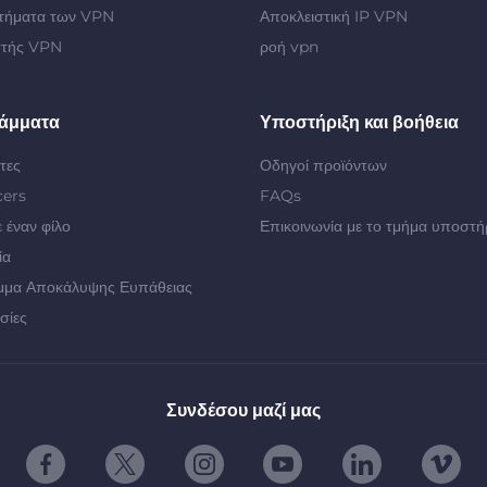
τήματα των VPN
Αποκλειστική IP VPN
στής VPN
ροή vpn
άμματα
Υποστήριξη και βοήθεια
τες
Οδηγοί προϊόντων
cers
FAQs
 έναν φίλο
Επικοινωνία με το τμήμα υποστή
ία
μμα Αποκάλυψης Ευπάθειας
σίες
Συνδέσου μαζί μας