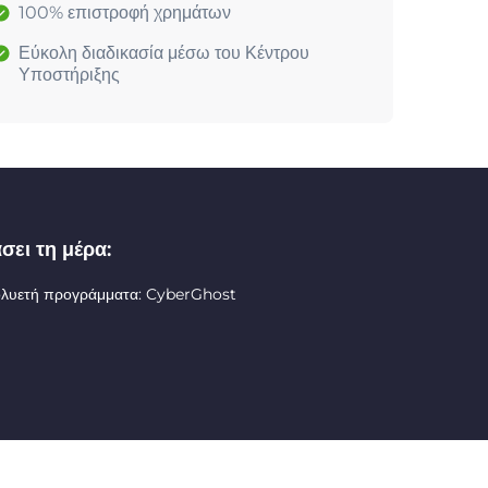
100% επιστροφή χρημάτων
Εύκολη διαδικασία μέσω του Κέντρου
Υποστήριξης
σει τη μέρα:
ολυετή προγράμματα: CyberGhost