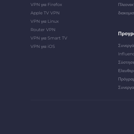
VPN για Firefox
Πλεονεκ
Apple TV VPN
διακομι
VPN για Linux
Router VPN
Προγρ
VPN για Smart TV
Συνεργά
VPN για iOS
Influen
Σύστησε
Ελευθερ
Πρόγρα
Συνεργα