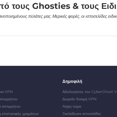
πό τους Ghosties & τους Ειδ
κανοποιημένους πελάτες μας. Μερικές φορές, οι ιστοσελίδες ει
Δημοφιλή
 ένα VPN
Αξιολογήσεις του CyberGhost 
απορρήτου
Δωρεάν δοκιμή VPN
α απορρήτου
Λήψη τώρα
 επιστροφής χρημάτων
Ξεκλείδωσε ιστοσελίδες