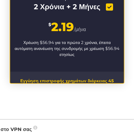
2 Χρόνια + 2 Μήνες
2.19
$
/μήνα
Χρέωση
$56.94
για τα πρώτα 2 χρόνια, έπειτα
αυτόματη ανανέωση της συνδρομής με χρέωση
$56.94
ετησίως
Εγγύηση επιστροφής χρημάτων διάρκειας 45
ημερών
P στο VPN σας