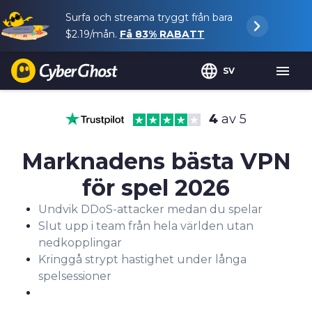
Surfa och streama tryggt från bara
$2.19
/mån.
Få
83%
RABATT
SV
4
av 5
Marknadens bästa VPN
för spel 2026
Undvik DDoS-attacker medan du spelar
Slut upp i team från hela världen utan
nedkopplingar
Kringgå strypt hastighet under långa
spelsessioner