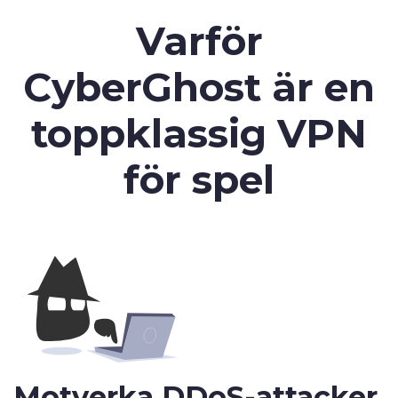
Varför
CyberGhost är en
toppklassig VPN
för spel
Motverka
DDoS-attacker