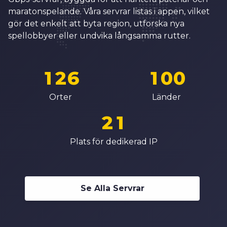
8
2
6
6
5
maratonspelande. Våra servrar listas i appen, vilket
9
3
7
7
gör det enkelt att byta region, utforska nya
6
0
4
8
8
spellobbyer eller undvika långsamma rutter.
7
0
1
5
0
9
9
8
1
2
6
1
0
0
0
9
2
3
7
2
1
1
Orter
Länder
1
0
3
4
8
3
2
2
2
1
4
5
9
4
3
3
3
2
Plats för dedikerad IP
5
6
5
4
4
4
3
6
7
6
5
5
5
4
7
8
7
6
6
Se Alla Servrar
6
5
8
9
8
7
7
7
6
9
9
8
8