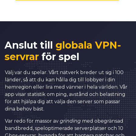
0
4
1
5
2
6
3
7
Anslut till
globala VPN-
0
4
8
servrar
för spel
1
5
9
2
6
0
0
Välj var du spelar. Vårt nätverk breder ut sig i 100
länder, så att du kan hålla dig till lobbyer i din
3
7
1
1
0
hemregion eller lira med vänner i hela världen. Vår
4
8
2
2
app visar statistik om ping, avstånd och belastning
1
för att hjälpa dig att välja den server som passar
5
9
3
3
2
dina behov bäst.
6
0
4
4
3
Var redo för massor av
grinding
med obegränsad
7
1
5
5
bandbredd, speloptimerade serverplatser och 10
4
Gbps-servrar, byggda för att hantera patchar och