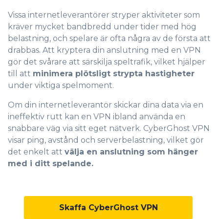
Vissa internetleverantörer stryper aktiviteter som
kräver mycket bandbredd under tider med hög
belastning, och spelare är ofta några av de första att
0
drabbas. Att kryptera din anslutning med en VPN
gör det svårare att särskilja speltrafik, vilket hjälper
1
till att
minimera plötsligt strypta hastigheter
2
under viktiga spelmoment.
3
Om din internetleverantör skickar dina data via en
ineffektiv rutt kan en VPN ibland använda en
4
snabbare väg via sitt eget nätverk. CyberGhost VPN
5
visar ping, avstånd och serverbelastning, vilket gör
det enkelt att
välja en anslutning som hänger
6
0
med i ditt spelande.
7
1
8
2
Skaffa CyberGhost VPN
9
3