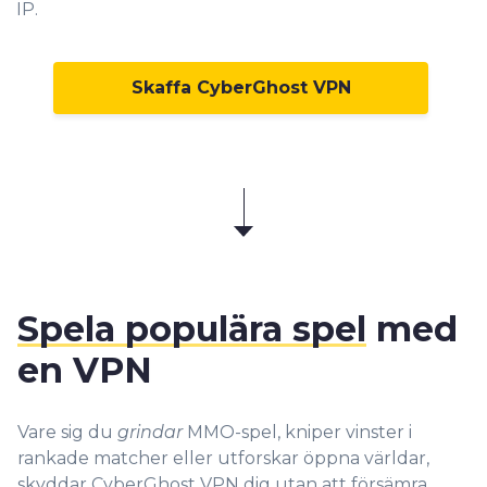
IP.
Skaffa CyberGhost VPN
Spela populära spel
med
en VPN
Vare sig du
grindar
MMO-spel, kniper vinster i
rankade matcher eller utforskar öppna världar,
skyddar CyberGhost VPN dig utan att försämra