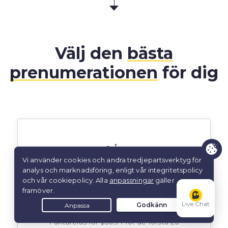
Välj den
bästa
prenumerationen
för dig
2 År
2 år + 2 månader
2.19
$
/mån
Live Chat
Faktureras för $56.94 för de första 26