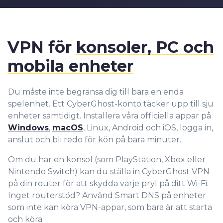
8
7
9
9
9
8
9
VPN för
konsoler, PC och
mobila enheter
Du måste inte begränsa dig till bara en enda
spelenhet. Ett CyberGhost-konto täcker upp till sju
enheter samtidigt. Installera våra officiella appar på
Windows
,
macOS
, Linux, Android och iOS, logga in,
anslut och bli redo för kön på bara minuter.
Om du har en konsol (som PlayStation, Xbox eller
Nintendo Switch) kan du ställa in CyberGhost VPN
på din router för att skydda varje pryl på ditt Wi-Fi.
Inget routerstöd? Använd Smart DNS på enheter
som inte kan köra VPN-appar, som bara är att starta
och köra.