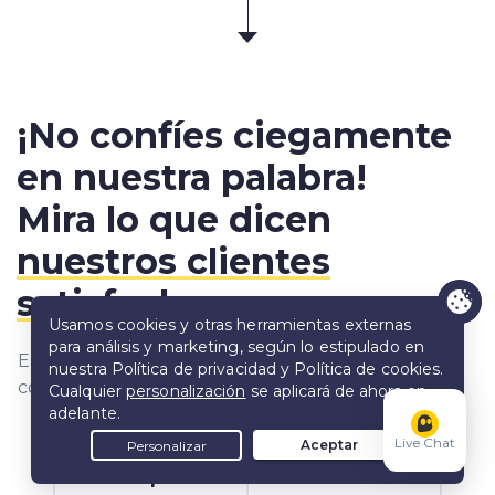
¡No confíes ciegamente
en nuestra palabra!
Mira lo que dicen
nuestros clientes
satisfechos
:
Esto es lo que dicen nuestros clientes encantados
con CyberGhost VPN.
Live Chat
Los expertos
Los Ghosties