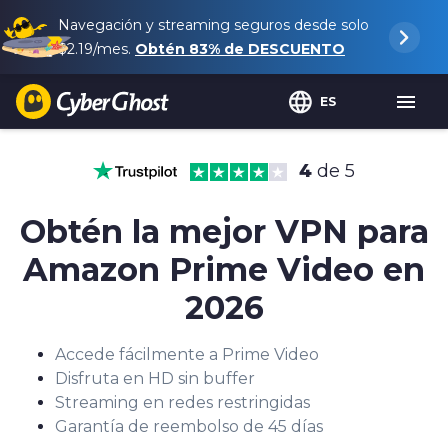
Navegación y streaming seguros desde solo
$2.19
/mes.
Obtén
83%
de DESCUENTO
ES
4
de 5
Obtén la mejor VPN para
Amazon Prime Video en
2026
Accede fácilmente a Prime Video
Disfruta en HD sin buffer
Streaming en redes restringidas
Garantía de reembolso de 45 días