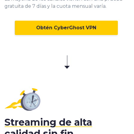
gratuita de 7 días y la cuota mensual varía.
Obtén CyberGhost VPN
Streaming de alta
calidad
sin fin