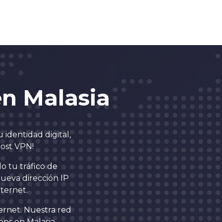
n Malasia
 identidad digital,
host VPN!
o tu tráfico de
nueva dirección IP
ternet.
ernet. Nuestra red
bps en Malasia.