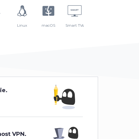
Linux
macOS
Smart TVs
ie.
host VPN.