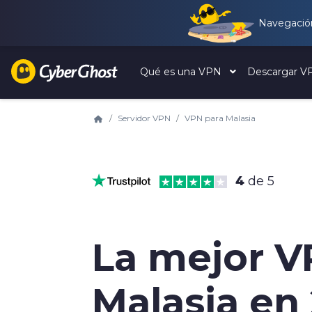
Navegación
Qué es una VPN
Descargar 
Servidor VPN
VPN para Malasia
4
de 5
La mejor V
Malasia en