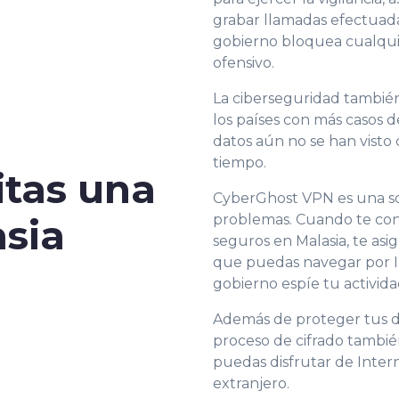
grabar llamadas efectuada
gobierno bloquea cualqui
ofensivo.
La ciberseguridad también
los países con más casos 
datos aún no se han visto
tiempo.
itas una
CyberGhost VPN es una so
problemas. Cuando te con
sia
seguros en Malasia, te as
que puedas navegar por I
gobierno espíe tu activida
Además de proteger tus da
proceso de cifrado tambi
puedas disfrutar de Intern
extranjero.