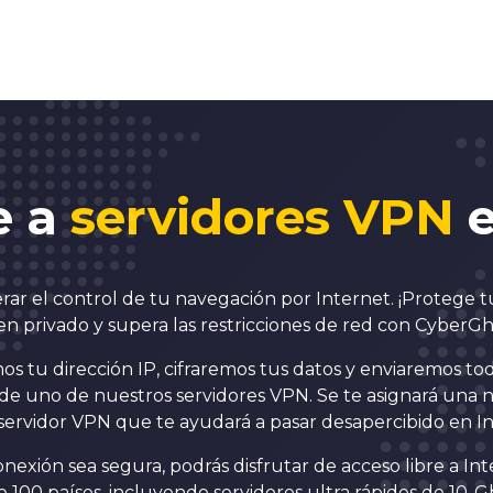
e a
servidores VPN
e
ar el control de tu navegación por Internet. ¡Protege tu
n privado y supera las restricciones de red con CyberG
 tu dirección IP, cifraremos tus datos y enviaremos tod
 de uno de nuestros servidores VPN. Se te asignará una 
servidor VPN que te ayudará a pasar desapercibido en In
exión sea segura, podrás disfrutar de acceso libre a Int
100 países, incluyendo servidores ultra rápidos de 10-G