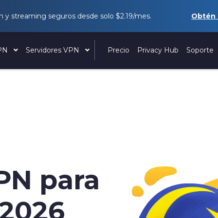
 y streaming seguros desde solo
$2.19
/mes.
Obtén
VPN
Servidores VPN
Precio
Privacy Hub
Soporte
PN para
 2026