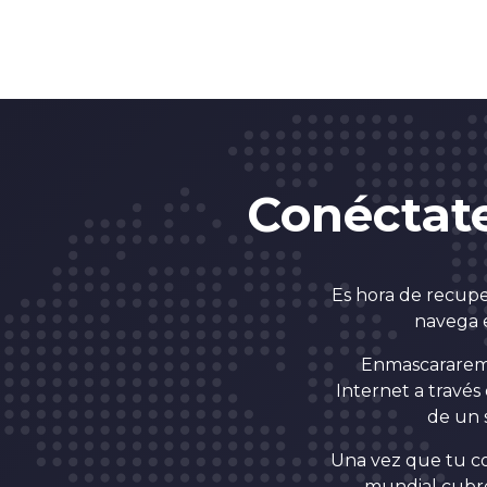
Conéctat
Es hora de recuper
navega e
Enmascararemos
Internet a través
de un 
Una vez que tu con
mundial cubre 