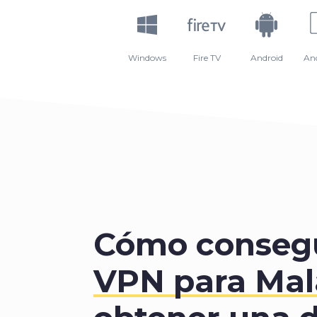
Windows
Fire TV
Android
An
Cómo consegu
VPN para Mal