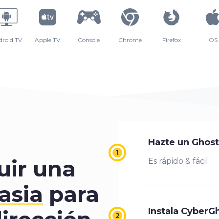
droid TV
Apple TV
Console
Chrome
Firefox
iOS
Hazte un Ghost
ir una
Es rápido & fácil.
asia
para
Instala CyberG