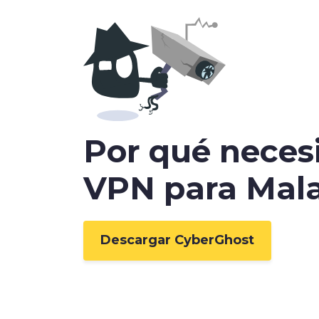
Por qué neces
VPN para
Mala
Descargar CyberGhost