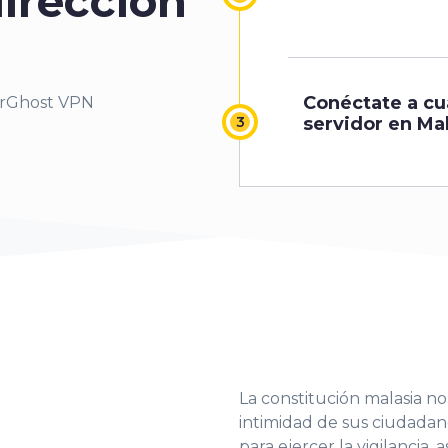
irección
Conéctate a cu
erGhost VPN
servidor en Mal
La constitución malasia n
intimidad de sus ciudada
para ejercer la vigilancia,