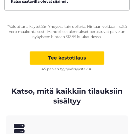
Katso saatavilla olevat sijainnit
*Valuuttana käytetään Yhdysvaltain dollaria. Hintaan voidaan lisätä
vero maakohtaisesti. Mahdolliset alennukset perustuvat palvelun
nykyiseen hintaan
$
12.99
kuukaudessa.
Tee kestotilaus
45 päivän tyytyväisyystakuu
Katso, mitä kaikkiin tilauksiin
sisältyy