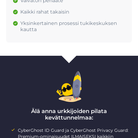
Vaivaton periaate
Kaikki rahat takaisin
Yksinkertainen prosessi tukikeskuksen
kautta
Älä anna urkkijoiden pilata
kevättunnelmaa:
CyberGhost ID Guard ja CyberGhost Privacy Guard:
Premium-ominaisuudet ILMAISEKSI kaikkiin