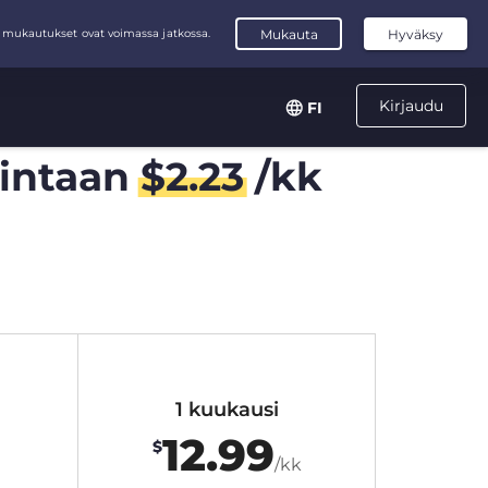
Kirjaudu
FI
intaan
$
2.23
/kk
1 kuukausi
12.99
$
/kk