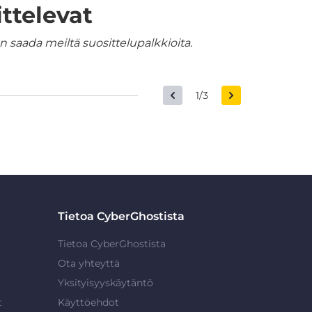
ttelevat
 saada meiltä suosittelupalkkioita.
1/3
Tietoa CyberGhostista
Tietoa CyberGhostista
Ota yhteyttä
Yksityisyyskäytäntö
t
Käyttöehdot