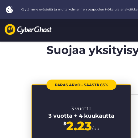
Suojaa yksityisy
PARAS ARVO - SÄÄSTÄ 83%
3 vuotta
3 vuotta + 4 kuukautta
2.23
$
/kk