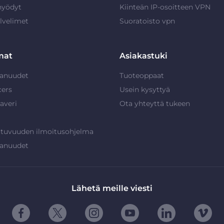
hyödyt
Kiinteän IP-osoitteen VPN
lvelimet
Suoratoisto vpn
mat
Asiakastuki
anuudet
Tuoteoppaat
cers
Usein kysyttyä
averi
Ota yhteyttä tukeen
ttuvuuden ilmoitusohjelma
anuudet
Lähetä meille viesti