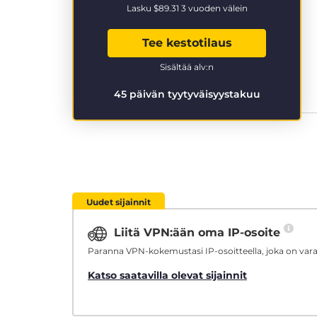
Lasku
$89.31
3 vuoden välein
Tee kestotilaus
Sisältää alv:n
45 päivän tyytyväisyystakuu
Uudet sijainnit
Liitä VPN:ään oma IP-osoite
Paranna VPN-kokemustasi IP-osoitteella, joka on varat
Katso saatavilla olevat sijainnit