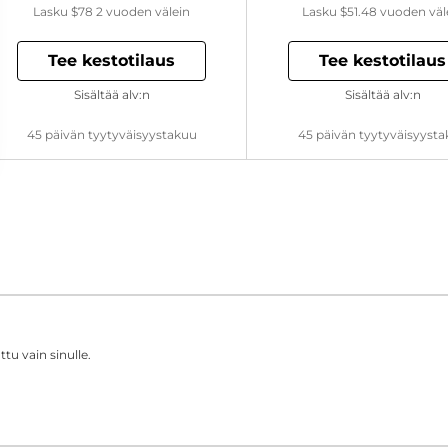
Lasku
$78
2 vuoden välein
Lasku
$51.48
vuoden väl
Tee kestotilaus
Tee kestotilaus
Sisältää alv:n
Sisältää alv:n
45 päivän tyytyväisyystakuu
45 päivän tyytyväisyyst
tu vain sinulle.