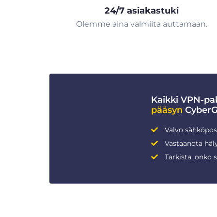
24/7 asiakastuki
Olemme aina valmiita auttamaan.
Kaikki VPN-pak
pääsyn
CyberGh
Valvo sähköpost
Vastaanota häly
Tarkista, onko 