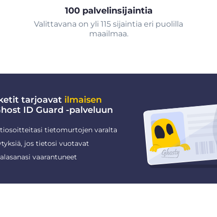
100 palvelinsijaintia
Valittavana on yli 115 sijaintia eri puolilla
maailmaa.
etit tarjoavat
ilmaisen
ost ID Guard -palveluun
iosoitteitasi tietomurtojen varalta
tyksiä, jos tietosi vuotavat
salasanasi vaarantuneet