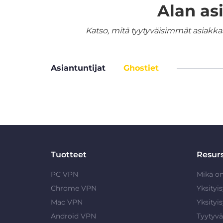
Alan as
Katso, mitä tyytyväisimmät asiakka
Asiantuntijat
Ghostiet
Tuotteet
Resurs
PC VPN
Mikä o
Chrome VPN
Yksityi
Mac VPN
Yksityi
Android VPN
Tyytyvä