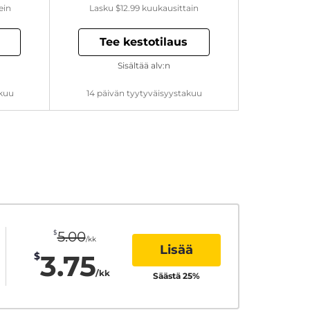
ein
Lasku
$12.99
kuukausittain
Tee kestotilaus
Sisältää alv:n
akuu
14 päivän tyytyväisyystakuu
$
5.00
/kk
Lisää
3.75
$
/kk
Säästä
25
%