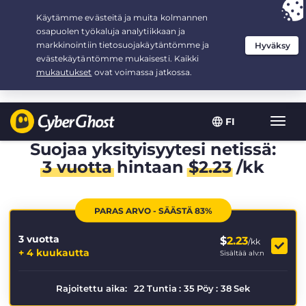
Your choice:
The Best Deal
for 3.3333333333333-years at $
2.23
/month
FI
Toggl
navig
Suojaa yksityisyytesi netissä:
3 vuotta
hintaan
$
2.23
/kk
PARAS ARVO - SÄÄSTÄ 83%
3 vuotta
$
2.23
/kk
+ 4 kuukautta
Sisältää alv:n
Rajoitettu aika:
22
Tuntia
:
35
Pöy
:
38
Sek