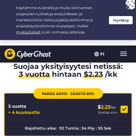
Your choice:
The Best Deal
for 3.3333333333333-years at $
2.23
/month
FI
Toggl
navig
Suojaa yksityisyytesi netissä:
3 vuotta
hintaan
$
2.23
/kk
PARAS ARVO - SÄÄSTÄ 83%
3 vuotta
$
2.23
/kk
+ 4 kuukautta
Sisältää alv:n
Rajoitettu aika:
02
Tuntia
:
34
Pöy
:
55
Sek