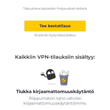
*Valuuttana käytetään Yhdysvaltain dollaria
Tee kestotilaus
45 päivän tyytyväisyystakuu
Kaikkiin VPN-tilauksiin sisältyy:
Tiukka kirjaamattomuuskäytäntö
Riippumaton taho vahvisti
kirjaamattomuuskäytäntömme.