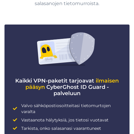
salasanojen tietomurroista.
Kaikki VPN-paketit tarjoavat
ilmaisen
pääsyn
CyberGhost ID Guard -
palveluun
Valvo sähköpostiosoitteitasi tietomurtojen
varalta
Vastaanota hälytyksiä, jos tietosi vuotavat
Tarkista, onko salasanasi vaarantuneet