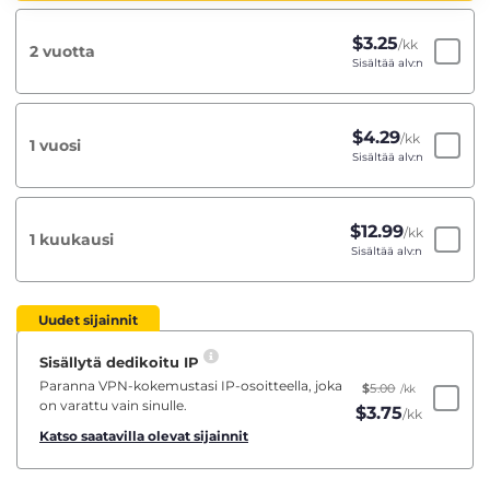
$
3.25
/kk
2 vuotta
Sisältää alv:n
$
4.29
/kk
1 vuosi
Sisältää alv:n
$
12.99
/kk
1 kuukausi
Sisältää alv:n
Uudet sijainnit
Sisällytä dedikoitu IP
Paranna VPN-kokemustasi IP-osoitteella, joka
$
5.00
/kk
on varattu vain sinulle.
$
3.75
/kk
Katso saatavilla olevat sijainnit