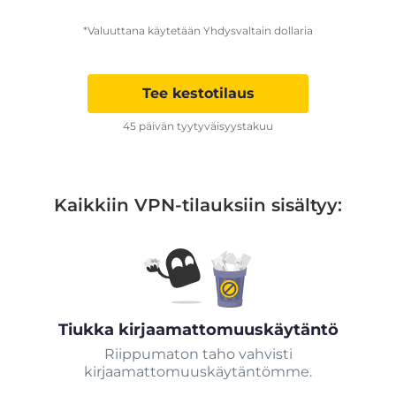
*Valuuttana käytetään Yhdysvaltain dollaria
Tee kestotilaus
45 päivän tyytyväisyystakuu
Kaikkiin VPN-tilauksiin sisältyy:
Tiukka kirjaamattomuuskäytäntö
Riippumaton taho vahvisti
kirjaamattomuuskäytäntömme.