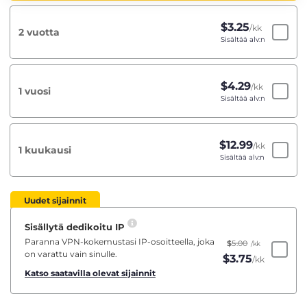
$
3.25
/kk
2 vuotta
Sisältää alv:n
$
4.29
/kk
1 vuosi
Sisältää alv:n
$
12.99
/kk
1 kuukausi
Sisältää alv:n
Uudet sijainnit
Sisällytä dedikoitu IP
Paranna VPN-kokemustasi IP-osoitteella, joka
$
5.00
/kk
on varattu vain sinulle.
$
3.75
/kk
Katso saatavilla olevat sijainnit