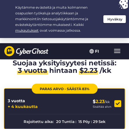
Your choice:
The Best Deal
for 3.3333333333333-years at $
2.23
/month
FI
Toggl
navig
Suojaa yksityisyytesi netissä:
3 vuotta
hintaan
$
2.23
/kk
PARAS ARVO - SÄÄSTÄ 83%
3 vuotta
$
2.23
/kk
+ 4 kuukautta
Sisältää alv:n
Rajoitettu aika:
20
Tuntia
:
15
Pöy
:
29
Sek