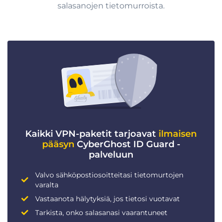
salasanojen tietomurroista.
Kaikki VPN-paketit tarjoavat
ilmaisen
pääsyn
CyberGhost ID Guard -
palveluun
Valvo sähköpostiosoitteitasi tietomurtojen
varalta
Vastaanota hälytyksiä, jos tietosi vuotavat
Tarkista, onko salasanasi vaarantuneet