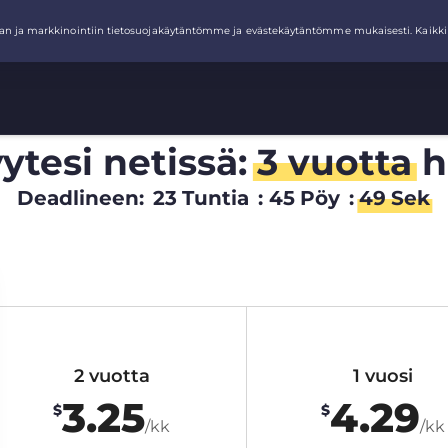
ytesi netissä:
3 vuotta
h
Deadlineen:
23
Tuntia
:
45
Pöy
:
48
Sek
2 vuotta
1 vuosi
3.25
4.29
$
$
/kk
/kk