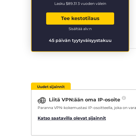
Lasku
$89.31
3 vuoden välein
Tee kestotilaus
Sisältää alv:n
45 päivän tyytyväisyystakuu
Uudet sijainnit
Liitä VPN:ään oma IP-osoite
Paranna VPN-kokemustasi IP-osoitteella, joka on varat
Katso saatavilla olevat sijainnit