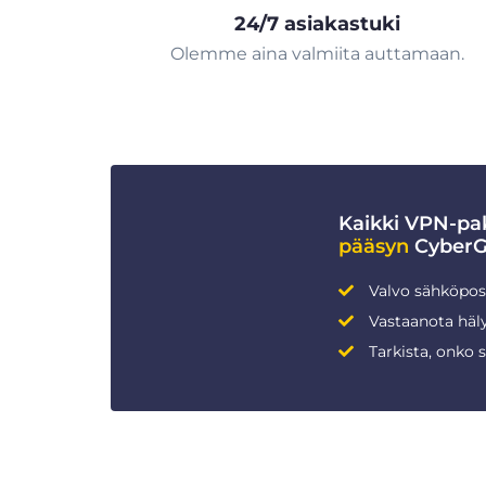
24/7 asiakastuki
Olemme aina valmiita auttamaan.
Kaikki VPN-pak
pääsyn
CyberGh
Valvo sähköpost
Vastaanota häly
Tarkista, onko 