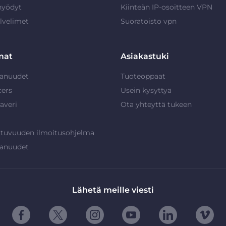
hyödyt
Kiinteän IP-osoitteen VPN
lvelimet
Suoratoisto vpn
mat
Asiakastuki
anuudet
Tuoteoppaat
cers
Usein kysyttyä
averi
Ota yhteyttä tukeen
ttuvuuden ilmoitusohjelma
anuudet
Lähetä meille viesti