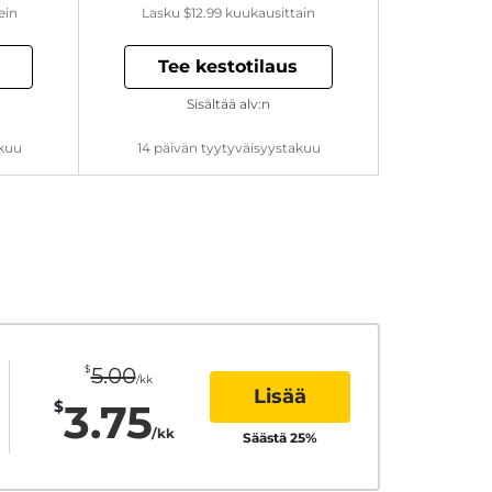
ein
Lasku
$12.99
kuukausittain
Tee kestotilaus
Sisältää alv:n
akuu
14 päivän tyytyväisyystakuu
$
5.00
/kk
Lisää
3.75
$
/kk
Säästä
25
%