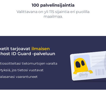
100 palvelinsijaintia
Valittavana on yli 115 sijaintia eri puolilla
maailmaa.
etit tarjoavat
ilmaisen
ost ID Guard -palveluun
iosoitteitasi tietomurtojen varalta
tyksiä, jos tietosi vuotavat
salasanasi vaarantuneet