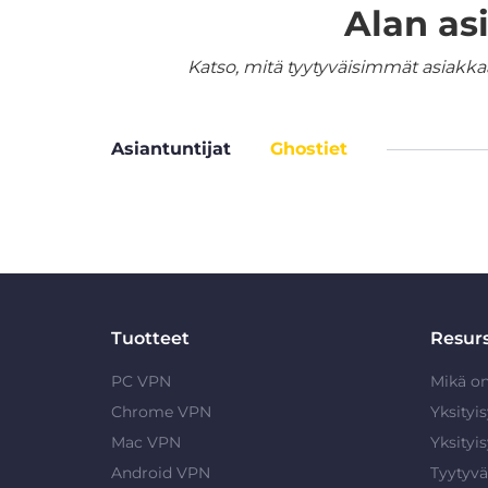
Alan as
Katso, mitä tyytyväisimmät asiakka
Asiantuntijat
Ghostiet
Tuotteet
Resurs
PC VPN
Mikä o
Chrome VPN
Yksityi
Mac VPN
Yksityi
Android VPN
Tyytyvä