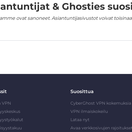
iantuntijat & Ghosties suosi
amme ovat sanoneet. Asiantuntijasivustot voivat toisinaan
sit
Suosittua
n VPN
CyberGhost VPN kokemuksia
syyskeskus
VPN ilmaiskokeilu
syystyökalut
Lataa nyt
isyystakuu
Avaa verkkosivujen rajoitukse