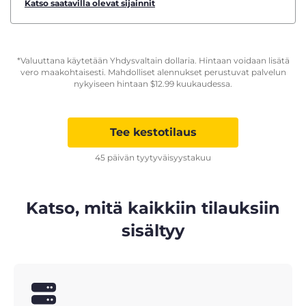
Katso saatavilla olevat sijainnit
*Valuuttana käytetään Yhdysvaltain dollaria. Hintaan voidaan lisätä
vero maakohtaisesti. Mahdolliset alennukset perustuvat palvelun
nykyiseen hintaan
$
12.99
kuukaudessa.
Tee kestotilaus
45 päivän tyytyväisyystakuu
Katso, mitä kaikkiin tilauksiin
sisältyy