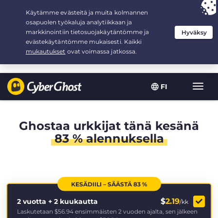
Your choice:
The Best Deal
for 2.1666666666667-years at $
2.19
/month
FI
Toggl
navig
Ghostaa urkkijat tänä kesänä
83 % alennuksella
KESÄDIILI – SÄÄSTÄ 83 %
$
2.19
2 vuotta + 2 kuukautta
/kk
Laskutetaan
$56.94
ensimmäisten 2 vuoden ajalta, sen jälkeen