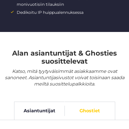
monivuotisiin tilauksiin
Dedikoitu IP huippualennuksessa
Alan asiantuntijat & Ghosties
suosittelevat
Katso, mitä tyytyväisimmät asiakkaamme ovat
sanoneet. Asiantuntijasivustot voivat toisinaan saada
meiltä suosittelupalkkioita.
Asiantuntijat
Ghostiet