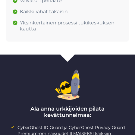
Vaivaton periaate
Kaikki rahat takaisin
Yksinkertainen prosessi tukikeskuksen
kautta
Älä anna urkkijoiden pilata
kevättunnelmaa:
CyberGhost ID Guard ja CyberGhost Privacy Guard:
Premium-ominaisuudet ILMAISEKSI kaikkiin