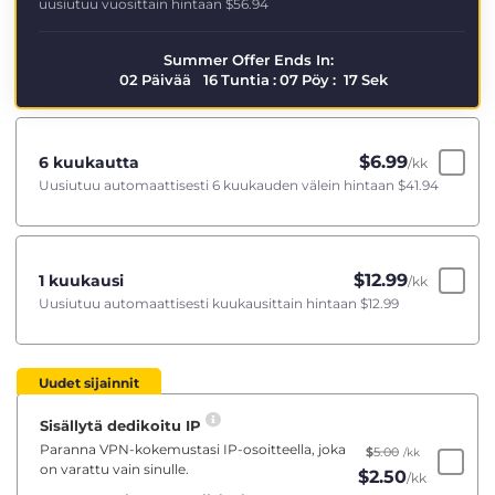
uusiutuu vuosittain hintaan
$56.94
Summer Offer Ends In:
02
Päivää
16
Tuntia
:
07
Pöy
:
17
Sek
$
6.99
6 kuukautta
/kk
Uusiutuu automaattisesti 6 kuukauden välein hintaan
$41.94
$
12.99
1 kuukausi
/kk
Uusiutuu automaattisesti kuukausittain hintaan
$12.99
Uudet sijainnit
Sisällytä dedikoitu IP
Paranna VPN-kokemustasi IP-osoitteella, joka
$
5.00
/kk
on varattu vain sinulle.
$
2.50
/kk