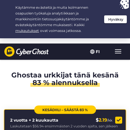
Your choice:
The Best Deal
for 2.1666666666667-years at $
2.19
/month
FI
Toggl
navig
Ghostaa urkkijat tänä kesänä
83 % alennuksella
KESÄDIILI – SÄÄSTÄ 83 %
$
2.19
2 vuotta + 2 kuukautta
/kk
Laskutetaan
$56.94
ensimmäisten 2 vuoden ajalta, sen jälkeen