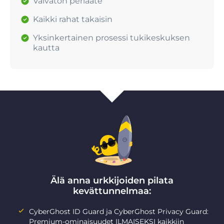
Vaivaton periaate
Kaikki rahat takaisin
Yksinkertainen prosessi tukikeskuksen
kautta
Älä anna urkkijoiden pilata
kevättunnelmaa:
CyberGhost ID Guard ja CyberGhost Privacy Guard:
Premium-ominaisuudet ILMAISEKSI kaikkiin