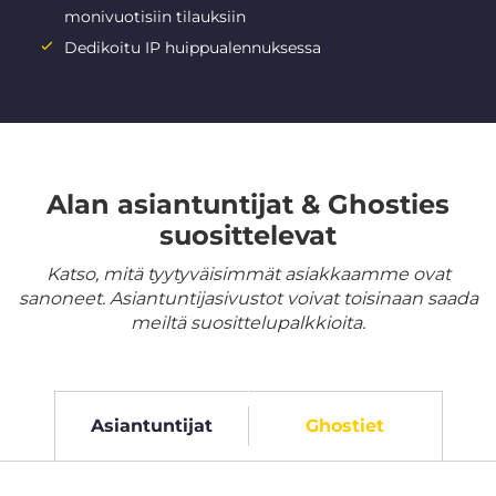
monivuotisiin tilauksiin
Dedikoitu IP huippualennuksessa
Alan asiantuntijat & Ghosties
suosittelevat
Katso, mitä tyytyväisimmät asiakkaamme ovat
sanoneet. Asiantuntijasivustot voivat toisinaan saada
meiltä suosittelupalkkioita.
Asiantuntijat
Ghostiet