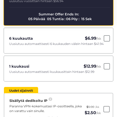
uusiutuu vuosittain hintaan
$56.94
Summer Offer Ends In:
05
Päivää
05
Tuntia
:
06
Pöy
:
14
Sek
$
6.99
6 kuukautta
/kk
Uusiutuu automaattisesti 6 kuukauden välein hintaan
$41.94
$
12.99
1 kuukausi
/kk
Uusiutuu automaattisesti kuukausittain hintaan
$12.99
Uudet sijainnit
Sisällytä dedikoitu IP
Paranna VPN-kokemustasi IP-osoitteella, joka
$
5.00
/kk
on varattu vain sinulle.
$
2.50
/kk