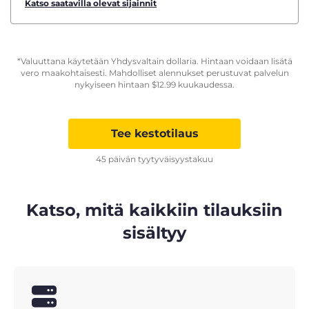
Katso saatavilla olevat sijainnit
*Valuuttana käytetään Yhdysvaltain dollaria. Hintaan voidaan lisätä
vero maakohtaisesti. Mahdolliset alennukset perustuvat palvelun
nykyiseen hintaan
$
12.99
kuukaudessa.
Tee kestotilaus
45 päivän tyytyväisyystakuu
Katso, mitä kaikkiin tilauksiin
sisältyy