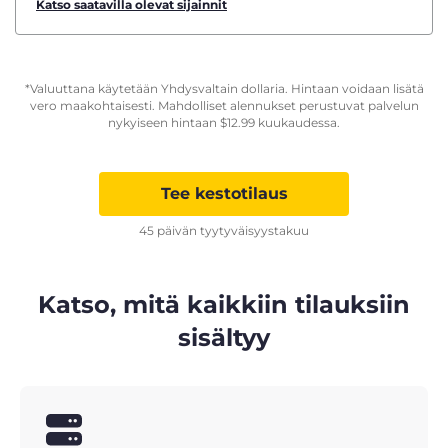
Katso saatavilla olevat sijainnit
*Valuuttana käytetään Yhdysvaltain dollaria. Hintaan voidaan lisätä
vero maakohtaisesti. Mahdolliset alennukset perustuvat palvelun
nykyiseen hintaan
$
12.99
kuukaudessa.
Tee kestotilaus
45 päivän tyytyväisyystakuu
Katso, mitä kaikkiin tilauksiin
sisältyy