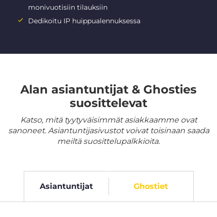
monivuotisiin tilauksiin
Dedikoitu IP huippualennuksessa
Alan asiantuntijat & Ghosties
suosittelevat
Katso, mitä tyytyväisimmät asiakkaamme ovat
sanoneet. Asiantuntijasivustot voivat toisinaan saada
meiltä suosittelupalkkioita.
Asiantuntijat
Ghostiet