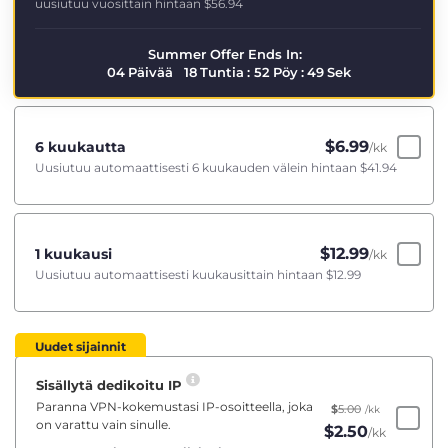
uusiutuu vuosittain hintaan
$56.94
Summer Offer Ends In:
04
Päivää
18
Tuntia
:
52
Pöy
:
48
Sek
$
6.99
6 kuukautta
/kk
Uusiutuu automaattisesti 6 kuukauden välein hintaan
$41.94
$
12.99
1 kuukausi
/kk
Uusiutuu automaattisesti kuukausittain hintaan
$12.99
Uudet sijainnit
Sisällytä dedikoitu IP
Paranna VPN-kokemustasi IP-osoitteella, joka
$
5.00
/kk
on varattu vain sinulle.
$
2.50
/kk