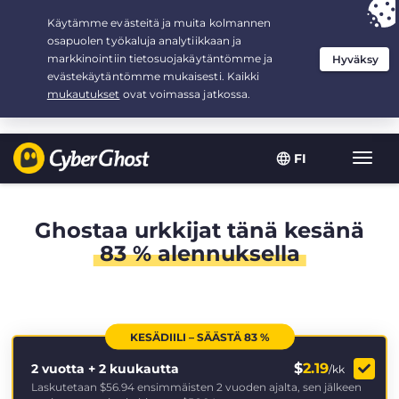
Your choice:
The Best Deal
for 2.1666666666667-years at $
2.19
/month
FI
Toggl
navig
Ghostaa urkkijat tänä kesänä
83 % alennuksella
KESÄDIILI – SÄÄSTÄ 83 %
$
2.19
2 vuotta + 2 kuukautta
/kk
Laskutetaan
$56.94
ensimmäisten 2 vuoden ajalta, sen jälkeen