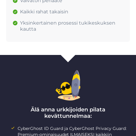
Vaivaton periaate
Kaikki rahat takaisin
Yksinkertainen prosessi tukikeskuksen
kautta
Älä anna urkkijoiden pilata
kevättunnelmaa:
CyberGhost ID Guard ja CyberGhost Privacy Guard:
Premium-ominaisuudet ILMAISEKSI kaikkiin