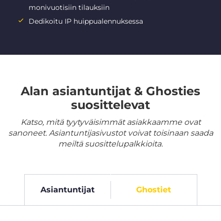
monivuotisiin tilauksiin
Dedikoitu IP huippualennuksessa
Alan asiantuntijat & Ghosties
suosittelevat
Katso, mitä tyytyväisimmät asiakkaamme ovat
sanoneet. Asiantuntijasivustot voivat toisinaan saada
meiltä suosittelupalkkioita.
Asiantuntijat
Ghostiet