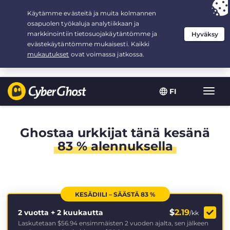
Your choice:
The Best Deal
for 2.1666666666667-years at $
2.19
/month
FI
Toggl
navig
Ghostaa urkkijat tänä kesänä
83 % alennuksella
KESÄDIILI – SÄÄSTÄ 83 %
$
2.19
2 vuotta + 2 kuukautta
/kk
Laskutetaan
$56.94
ensimmäisten 2 vuoden ajalta, sen jälkeen