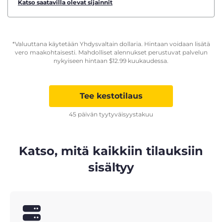
Katso saatavilla olevat sijainnit
*Valuuttana käytetään Yhdysvaltain dollaria. Hintaan voidaan lisätä
vero maakohtaisesti. Mahdolliset alennukset perustuvat palvelun
nykyiseen hintaan
$
12.99
kuukaudessa.
Tee kestotilaus
45 päivän tyytyväisyystakuu
Katso, mitä kaikkiin tilauksiin
sisältyy