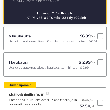
uusiutuu vuosittain hintaan
$56.94
Summer Offer Ends In:
01
Päivää
04
Tuntia
:
33
Pöy
:
01
Sek
$
6.99
6 kuukautta
/kk
Uusiutuu automaattisesti 6 kuukauden välein hintaan
$41.94
$
12.99
1 kuukausi
/kk
Uusiutuu automaattisesti kuukausittain hintaan
$12.99
Uudet sijainnit
Sisällytä dedikoitu IP
Paranna VPN-kokemustasi IP-osoitteella, joka
$
5.00
/kk
on varattu vain sinulle.
$
2.50
/kk