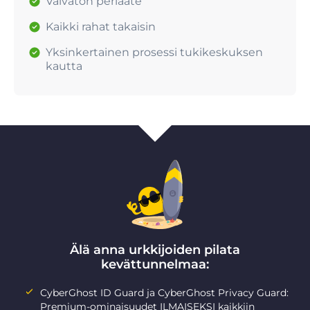
Vaivaton periaate
Kaikki rahat takaisin
Yksinkertainen prosessi tukikeskuksen
kautta
Älä anna urkkijoiden pilata
kevättunnelmaa:
CyberGhost ID Guard ja CyberGhost Privacy Guard:
Premium-ominaisuudet ILMAISEKSI kaikkiin