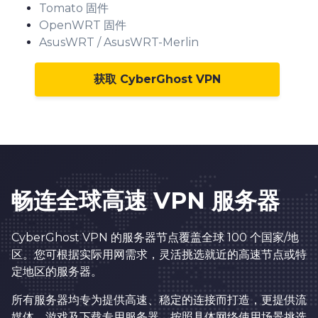
1
5
Tomato 固件
OpenWRT 固件
2
6
AsusWRT / AsusWRT-Merlin
3
7
0
4
8
获取 CyberGhost VPN
1
5
9
2
6
0
0
3
7
1
1
0
4
8
2
2
1
畅连全球高速 VPN 服务器
5
9
3
3
2
6
0
4
4
CyberGhost VPN 的服务器节点覆盖全球 100 个国家/地
3
区。您可根据实际用网需求，灵活挑选就近的高速节点或特
7
1
5
5
4
定地区的服务器。
8
2
6
6
5
所有服务器均专为提供高速、稳定的连接而打造，更提供流
9
3
7
7
媒体、游戏及下载专用服务器。按照具体网络使用场景挑选