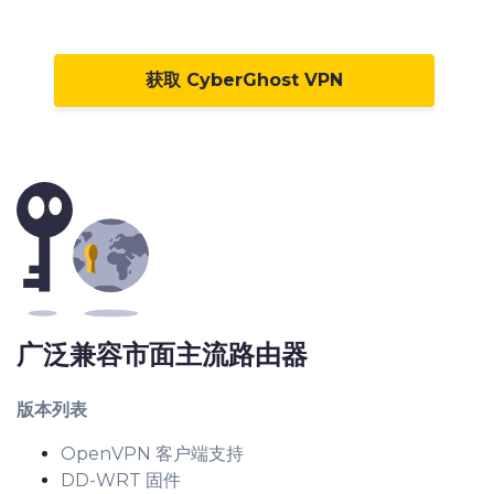
0
获取 CyberGhost VPN
1
2
3
4
5
6
0
7
1
广泛兼容市面主流路由器
8
2
版本列表
9
3
OpenVPN 客户端支持
0
4
DD-WRT 固件