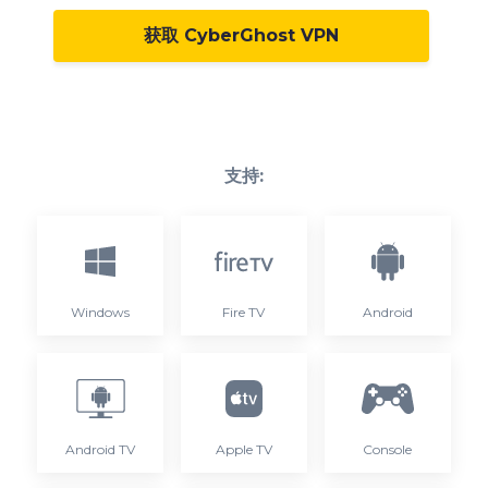
获取 CyberGhost VPN
支持:
Windows
Fire TV
Android
Android TV
Apple TV
Console