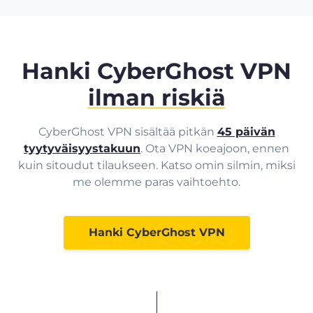
Hanki CyberGhost VPN
ilman riskiä
CyberGhost VPN sisältää pitkän
45 päivän
tyytyväisyystakuun
. Ota VPN koeajoon, ennen
kuin sitoudut tilaukseen. Katso omin silmin, miksi
me olemme paras vaihtoehto.
Hanki CyberGhost VPN