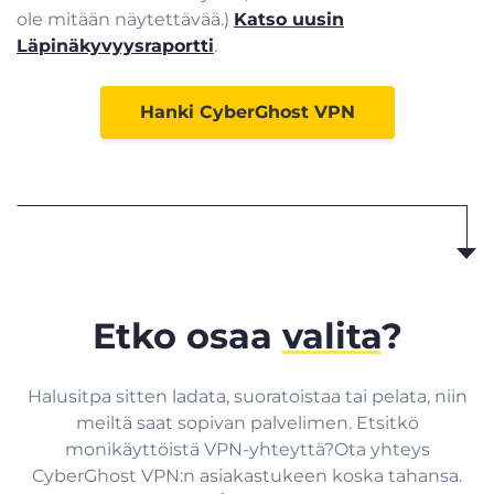
ole mitään näytettävää.)
Katso uusin
Läpinäkyvyysraportti
.
Hanki CyberGhost VPN
Etko osaa
valita
?
Halusitpa sitten ladata, suoratoistaa tai pelata, niin
meiltä saat sopivan palvelimen. Etsitkö
monikäyttöistä VPN-yhteyttä?Ota yhteys
CyberGhost VPN:n asiakastukeen koska tahansa.