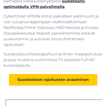
parhaasta katseluelämyksestä
suoratoisto-
optimoidulla VPN-palvelimella
.
CyberGhost VPN:llä ohitat paikalliset palomuurit ja
voit tutustua laajempaan sisältövalikoimaan
Netflixissä, Prime Videossa, HBO Maxissa ja muissa
tilauspalveluissa! Nopeat palvelimemme estävät
puskuroinnin ja auttavat sinua ohittamaan
rajoitukset.
Suoratoista urheilutapahtumia ilman maarajoituksia
ja pysy mukana uusimmissa TV-sarjoissa Full HD -
kuvanlaadulla.
Suoratoiston rajoitusten avaaminen