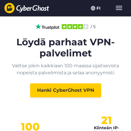
FI
Toggl
navig
/ 5
Löydä parhaat VPN-
palvelimet
Valitse jokin kaikkiaan 100 maassa sijaitsevista
nopeista palvelimista ja selaa anonyymisti
Hanki CyberGhost VPN
21
100
Kiinteän IP-