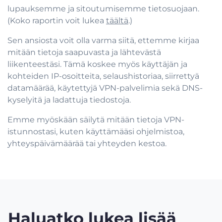
lupauksemme ja sitoutumisemme tietosuojaan.
(Koko raportin voit lukea
täältä
.)
Sen ansiosta voit olla varma siitä, ettemme kirjaa
mitään tietoja saapuvasta ja lähtevästä
liikenteestäsi. Tämä koskee myös käyttäjän ja
kohteiden IP-osoitteita, selaushistoriaa, siirrettyä
datamäärää, käytettyjä VPN-palvelimia sekä DNS-
kyselyitä ja ladattuja tiedostoja.
Emme myöskään säilytä mitään tietoja VPN-
istunnostasi, kuten käyttämääsi ohjelmistoa,
yhteyspäivämäärää tai yhteyden kestoa.
Haluatko
lukea lisää