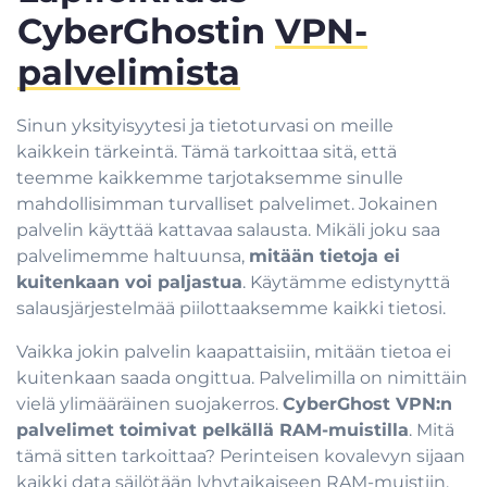
CyberGhostin
VPN-
palvelimista
Sinun yksityisyytesi ja tietoturvasi on meille
kaikkein tärkeintä. Tämä tarkoittaa sitä, että
teemme kaikkemme tarjotaksemme sinulle
mahdollisimman turvalliset palvelimet. Jokainen
palvelin käyttää kattavaa salausta. Mikäli joku saa
palvelimemme haltuunsa,
mitään tietoja ei
kuitenkaan voi paljastua
. Käytämme edistynyttä
salausjärjestelmää piilottaaksemme kaikki tietosi.
Vaikka jokin palvelin kaapattaisiin, mitään tietoa ei
kuitenkaan saada ongittua. Palvelimilla on nimittäin
vielä ylimääräinen suojakerros.
CyberGhost VPN:n
palvelimet toimivat pelkällä RAM-muistilla
. Mitä
tämä sitten tarkoittaa? Perinteisen kovalevyn sijaan
kaikki data säilötään lyhytaikaiseen RAM-muistiin.