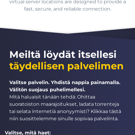
virtual server locations are designed to provide a
fast, secure, and reliable connection.
Meiltä löydät itsellesi
täydellisen palvelimen
Valitse palvelin. Yhdistä nappia painamalla.
Välitön suojaus puhelimellesi.
Mitä haluaisit tänään tehdä: Ohittaa
suoratoiston maarajoitukset, ladata torrenteja
tai selata internetiä anonyymisti? Klikkaa tästä
niin suosittelemme sinulle sopivaa palvelinta.
Valitse, mitä haet: