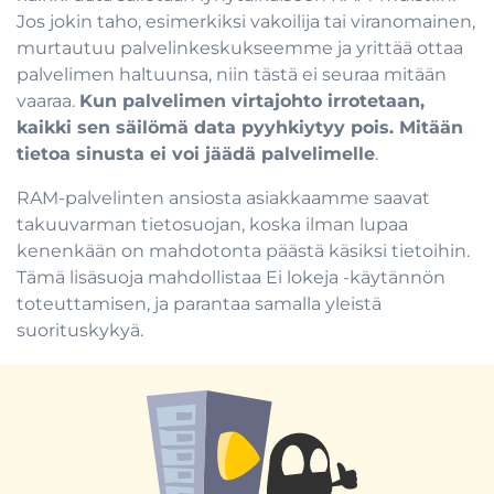
Jos jokin taho, esimerkiksi vakoilija tai viranomainen,
murtautuu palvelinkeskukseemme ja yrittää ottaa
palvelimen haltuunsa, niin tästä ei seuraa mitään
vaaraa.
Kun palvelimen virtajohto irrotetaan,
kaikki sen säilömä data pyyhkiytyy pois. Mitään
tietoa sinusta ei voi jäädä palvelimelle
.
RAM-palvelinten ansiosta asiakkaamme saavat
takuuvarman tietosuojan, koska ilman lupaa
kenenkään on mahdotonta päästä käsiksi tietoihin.
Tämä lisäsuoja mahdollistaa Ei lokeja -käytännön
toteuttamisen, ja parantaa samalla yleistä
suorituskykyä.