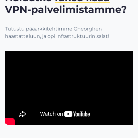
VPN-palvelimistamme?
Tutustu pääarkkitehtimme Gheorghen
haastatteluun, ja opi infrastruktuurin salat!