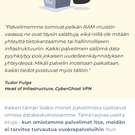
"Palvelimemme toimivat pelkän RAM-muistin
varassa; ne ovat täysin salattuja, eikä niillä ole mitään
yhteyttä tietokantaamme tai hallinnolliseen
infrastruktuuriin. Kaikki palvelimen säilömä data
pyyhkiytyy pois jokaisen uudelleenkäynnistyksen
yhteydessä. Mikäli palvelin irrotetaan paikaltaan,
kaikki tiedot poistuvat myös tällöin."
Tudor Fulga
Head of Infrastructure, CyberGhost VPN
Kaiken tämän lisäksi monet palvelimista sijaitsevat
omissa datakeskuksissamme. Tämä tarjoaa useita
etuja –
kun omistamme palvelimet itse, meidän
ei tarvitse turvautua vuokrapalveluihin
. Kun