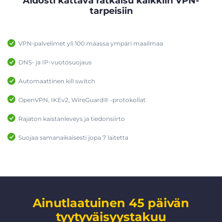
Aidosti kattava ratkaisu kaikkiin VPN-
tarpeisiin
VPN-palvelimet yli 100 maassa ympäri maailmaa
DNS- ja IP-vuotosuojaus
Automaattinen kill switch
OpenVPN, IKEv2, WireGuard® -protokollat
Rajaton kaistanleveys ja tiedonsiirto
Suojaa samanaikaisesti jopa 7 laitetta
Ainutlaatuinen 45 päivän
tyytyväisyystakuu