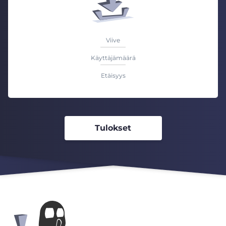
Viive
Käyttäjämäärä
Etäisyys
Tulokset