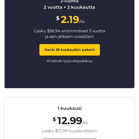
2 vuotta
2 vuotta + 2 kuukautta
2.19
$
/kk
Lasku
$
56.94
ensimmäiset 2 vuotta
ja sen jälkeen vuosittain
Hanki 26 kuukauden paketti
45 päivän tyytyväisyystakuu
1 kuukausi
12.99
$
/kk
Lasku
$12.99
kuukausittain