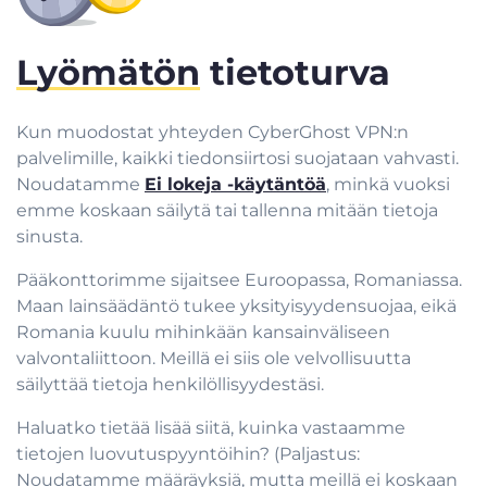
Lyömätön
tietoturva
Kun muodostat yhteyden CyberGhost VPN:n
palvelimille, kaikki tiedonsiirtosi suojataan vahvasti.
Noudatamme
Ei lokeja -käytäntöä
, minkä vuoksi
emme koskaan säilytä tai tallenna mitään tietoja
sinusta.
Pääkonttorimme sijaitsee Euroopassa, Romaniassa.
Maan lainsäädäntö tukee yksityisyydensuojaa, eikä
Romania kuulu mihinkään kansainväliseen
valvontaliittoon. Meillä ei siis ole velvollisuutta
säilyttää tietoja henkilöllisyydestäsi.
Haluatko tietää lisää siitä, kuinka vastaamme
tietojen luovutuspyyntöihin? (Paljastus:
Noudatamme määräyksiä, mutta meillä ei koskaan