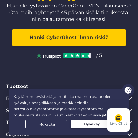
Etkö ole tyytyväinen CyberGhost VPN -tilaukseesi?
Ota meihin yhteyttä 45 päivän sisällä tilauksesta,
niin palautamme kaikki rahasi.
Hanki CyberGhost ilman riskiä
/ 5
Tuotteet
Resurssit
PC VPN
Chrome VPN
Suosittua
Mikä on VPN
Mac VPN
Yksityisyyskeskus
Tietoa CyberGhostista
CyberGhost VPN kokemuksia
Live Chat
Android VPN
Yksityisyystyökalut
VPN ilmaiskokeilu
Ohjelmat
Tietoa CyberGhostista