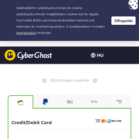
Your choice:
The Best Deal
for 2.1666666666667-years at $
2.19
/month
HU
Biztonságos vásárlás
Credit/Debit Card