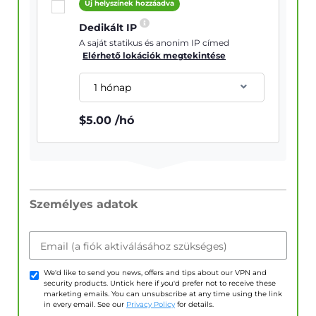
Új helyszínek hozzáadva
Dedikált IP
A saját statikus és anonim IP címed
Elérhető lokációk megtekintése
1 hónap
$
5.00
/hó
Személyes adatok
Email (a fiók aktiválásához szükséges)
We'd like to send you news, offers and tips about our VPN and
security products. Untick here if you'd prefer not to receive these
marketing emails. You can unsubscribe at any time using the link
in every email. See our
Privacy Policy
for details.