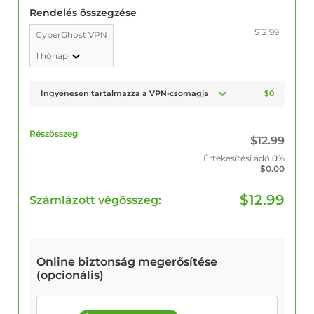
Rendelés összegzése
$12.99
CyberGhost VPN
1 hónap
Ingyenesen tartalmazza a VPN-csomagja
$0
Részösszeg
$
12.99
Értékesítési adó
0%
$
0.00
$
12.99
Számlázott végösszeg:
Online biztonság megerősítése
(opcionális)