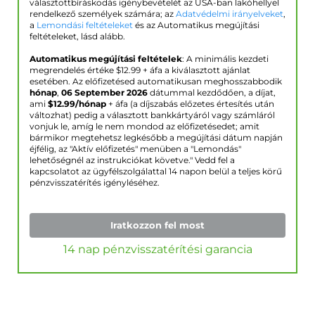
választottbíráskodás igénybevételét az USA-ban lakóhellyel
rendelkező személyek számára; az
Adatvédelmi irányelveket
,
a
Lemondási feltételeket
és az Automatikus megújítási
feltételeket, lásd alább.
Automatikus megújítási feltételek
: A minimális kezdeti
megrendelés értéke $
12.99
+ áfa a kiválasztott ajánlat
esetében. Az előfizetésed automatikusan meghosszabbodik
hónap
,
06 September 2026
dátummal kezdődően, a díjat,
ami
$
12.99
/hónap
+ áfa (a díjszabás előzetes értesítés után
változhat) pedig a választott bankkártyáról vagy számláról
vonjuk le, amíg le nem mondod az előfizetésedet; amit
bármikor megtehetsz legkésőbb a megújítási dátum napján
éjfélig, az "Aktív előfizetés" menüben a "Lemondás"
lehetőségnél az instrukciókat követve." Vedd fel a
kapcsolatot az ügyfélszolgálattal 14 napon belül a teljes körű
pénzvisszatérítés igényléséhez.
Iratkozzon fel most
14 nap pénzvisszatérítési garancia