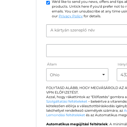
We'd like to send you news, offers and tips
products. Untick here if you'd prefer not to
emails. You can unsubscribe at any time usin
our
Privacy Policy
for details.
A kártyán szereplő név
Állam
Irány
FOLYTASD ALÁBB, HOGY MEGVÁSÁROLD AZ
VPN ELŐFIZETÉST.
Azzal, hogy rákattintok az "Előfizetés" gombra 
Szolgáltatási feltételeket
– beleértve a vitarende
kötelezően előírja a választottbíráskodás igén
lakóhellyel rendelkező személyek számára; az
A
Lemondási feltételeket
és az Automatikus megújít
Automatikus megújítási feltételek
: A minimál