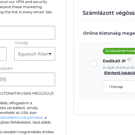
 about our VPN and security
 receive these marketing
Számlázott végöss
g the link in every email. See
Online biztonság meger
Ország
Új helyszínek hozz
Dedikált IP
A saját statikus 
ítószám
Elérhető lokáci
1 hónap
 AUTOMATIKUSAN MEGÚJULÓ
alább, elfogadom a
zési záradékot, amely
ybevételét az USA-ban
datvédelmi irányelveket
, a
ási feltételeket, lásd alább.
is kezdeti megrendelés értéke