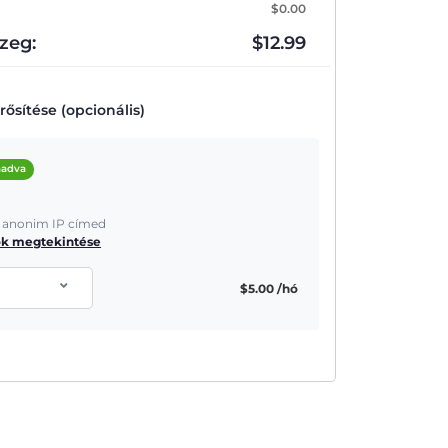
$
0.00
zeg:
$
12.99
ősítése (opcionális)
áadva
és anonim IP címed
ók megtekintése
$
5.00
/hó