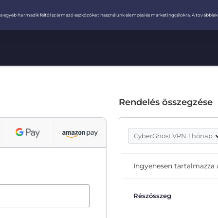
Rendelés összegzése
CyberGhost VPN 1 hónap
Ingyenesen tartalmazza
Részösszeg