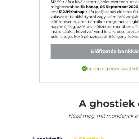
$
12.99
+ áfa a kiválasztott ajánlat esetében. Az 
meghosszabbodik
hónap
,
06 September 2026
ami
$
12.99
/hónap
+ áfa (a díjszabás előzetes ér
választott bankkártyáról vagy számláról vonju
előfizetésedet; amit bármikor megtehetsz legk
napján éjfélig, az "Aktív előfizetés" menüben a
instrukciókat követve." Vedd fel a kapcsolatot a
belül a teljes körű pénzvisszatérítés igényléséhe
Előfizetés bankká
14 napos pénzvisszatérít
A ghostiek 
Nézd meg, mit mondanak a le