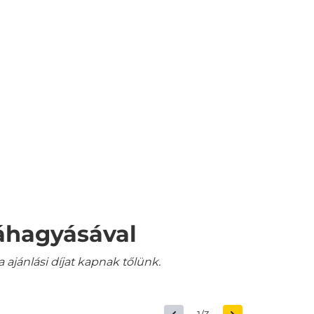
váhagyásával
jánlási díjat kapnak tőlünk.