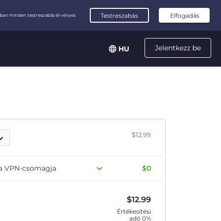
Jelentkezz be
HU
$12.99
 a VPN-csomagja
$0
$
12.99
Értékesítési
adó
0%