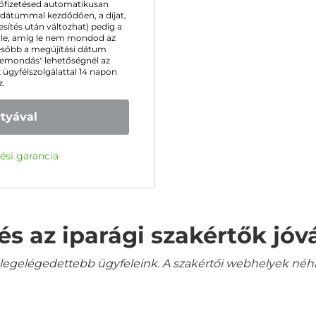
előfizetésed automatikusan
dátummal kezdődően, a díjat,
tesítés után változhat) pedig a
k le, amíg le nem mondod az
ésőbb a megújítási dátum
 "Lemondás" lehetőségnél az
z ügyfélszolgálattal 14 napon
z.
rtyával
ési garancia
és az iparági szakértők jó
gelégedettebb ügyfeleink. A szakértői webhelyek néha a