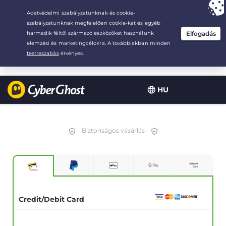
Your choice:
The Best Deal
for 3.3333333333333-years at $
2.23
/month
HU
Biztonságos vásárlás
Credit/Debit Card