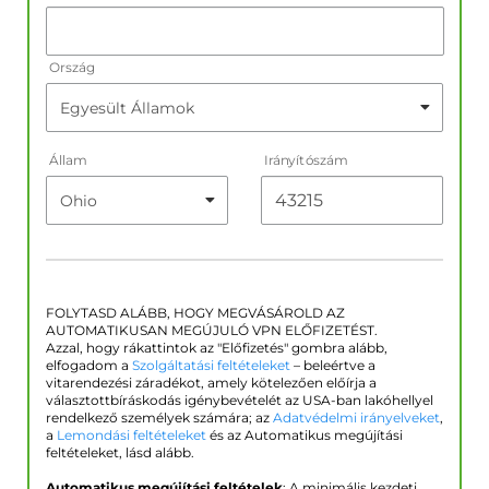
Ország
Állam
Irányítószám
FOLYTASD ALÁBB, HOGY MEGVÁSÁROLD AZ
AUTOMATIKUSAN MEGÚJULÓ VPN ELŐFIZETÉST.
Azzal, hogy rákattintok az "Előfizetés" gombra alább,
elfogadom a
Szolgáltatási feltételeket
– beleértve a
vitarendezési záradékot, amely kötelezően előírja a
választottbíráskodás igénybevételét az USA-ban lakóhellyel
rendelkező személyek számára; az
Adatvédelmi irányelveket
,
a
Lemondási feltételeket
és az Automatikus megújítási
feltételeket, lásd alább.
Automatikus megújítási feltételek
: A minimális kezdeti