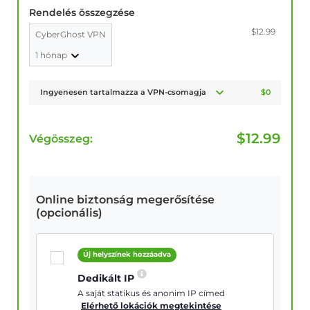
Rendelés összegzése
$12.99
CyberGhost VPN
1 hónap
Ingyenesen tartalmazza a VPN-csomagja
$0
$
12.99
Végösszeg:
Online biztonság megerősítése
(opcionális)
Új helyszínek hozzáadva
Dedikált IP
A saját statikus és anonim IP címed
Elérhető lokációk megtekintése