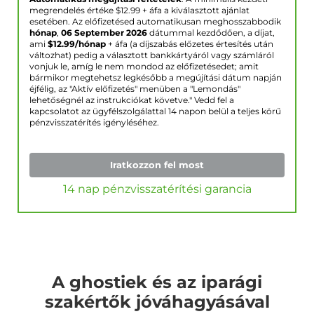
megrendelés értéke $
12.99
+ áfa a kiválasztott ajánlat
esetében. Az előfizetésed automatikusan meghosszabbodik
hónap
,
06 September 2026
dátummal kezdődően, a díjat,
ami
$
12.99
/hónap
+ áfa (a díjszabás előzetes értesítés után
változhat) pedig a választott bankkártyáról vagy számláról
vonjuk le, amíg le nem mondod az előfizetésedet; amit
bármikor megtehetsz legkésőbb a megújítási dátum napján
éjfélig, az "Aktív előfizetés" menüben a "Lemondás"
lehetőségnél az instrukciókat követve." Vedd fel a
kapcsolatot az ügyfélszolgálattal 14 napon belül a teljes körű
pénzvisszatérítés igényléséhez.
Iratkozzon fel most
14 nap pénzvisszatérítési garancia
A ghostiek és az iparági
szakértők jóváhagyásával