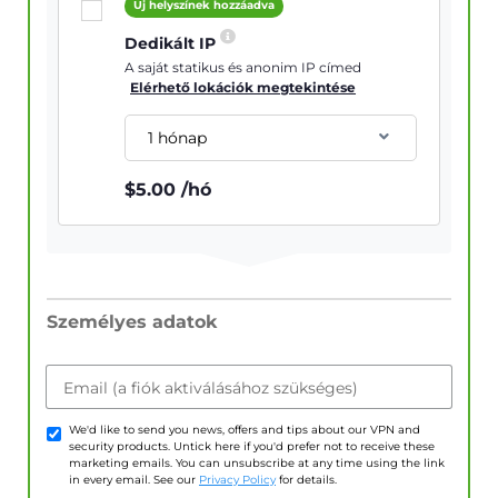
Új helyszínek hozzáadva
Dedikált IP
A saját statikus és anonim IP címed
Elérhető lokációk megtekintése
1 hónap
$
5.00
/hó
Személyes adatok
Email (a fiók aktiválásához szükséges)
We'd like to send you news, offers and tips about our VPN and
security products. Untick here if you'd prefer not to receive these
marketing emails. You can unsubscribe at any time using the link
in every email. See our
Privacy Policy
for details.