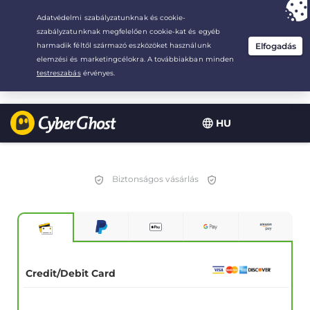
Your choice:
The Best Deal
for 2.1666666666667-years at $
2.19
/month
HU
Biztonságos vásárlás
Credit/Debit Card