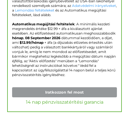
választottbíráskodás igénybevételét az USA-ban lakóhellyel
rendelkező személyek számára; az
Adatvédelmi irányelveket
,
a
Lemondási feltételeket
és az Automatikus megújítási
feltételeket, lásd alább.
Automatikus megújítási feltételek
: A minimális kezdeti
megrendelés értéke $
12.99
+ áfa a kiválasztott ajánlat
esetében. Az előfizetésed automatikusan meghosszabbodik
hónap
,
08 September 2026
dátummal kezdődően, a díjat,
ami
$
12.99
/hónap
+ áfa (a díjszabás előzetes értesítés után
változhat) pedig a választott bankkártyáról vagy számláról
vonjuk le, amíg le nem mondod az előfizetésedet; amit
bármikor megtehetsz legkésőbb a megújítási dátum napján
éjfélig, az "Aktív előfizetés" menüben a "Lemondás"
lehetőségnél az instrukciókat követve." Vedd fel a
kapcsolatot az ügyfélszolgálattal 14 napon belül a teljes körű
pénzvisszatérítés igényléséhez.
Iratkozzon fel most
14 nap pénzvisszatérítési garancia