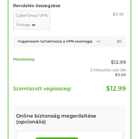
Rendelés összegzése
$12.99
CyberGhost VPN
1 hónap
Ingyenesen tartalmazza a VPN-csomagja
$0
Részösszeg
$
12.99
Értékesítési adó
0%
$
0.00
$
12.99
Számlázott végösszeg:
Online biztonság megerősítése
(opcionális)