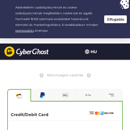
Your choice:
The Best Deal
for 2.1666666666667-years at $
2.19
/month
HU
Biztonságos vásárlás
Credit/Debit Card