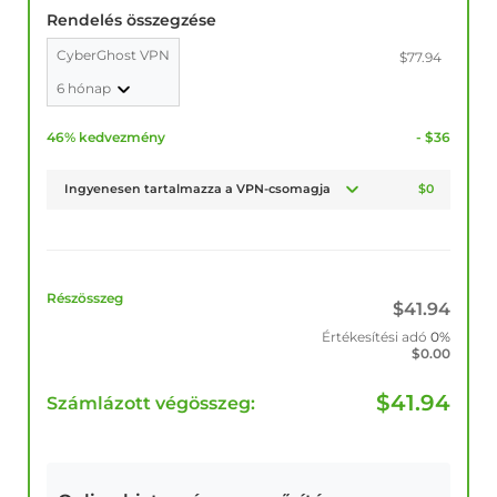
Rendelés összegzése
CyberGhost VPN
$77.94
6 hónap
46% kedvezmény
- $36
Ingyenesen tartalmazza a VPN-csomagja
$0
Részösszeg
$
41.94
Értékesítési adó
0%
$
0.00
$
41.94
Számlázott végösszeg: