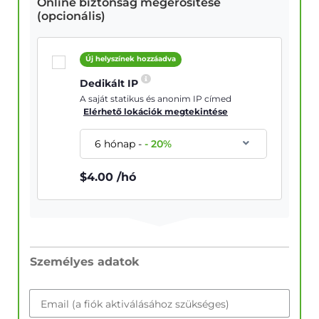
Online biztonság megerősítése
(opcionális)
Új helyszínek hozzáadva
Dedikált IP
A saját statikus és anonim IP címed
Elérhető lokációk megtekintése
6 hónap
-
-
20
%
$
4.00
/hó
Személyes adatok
Email (a fiók aktiválásához szükséges)