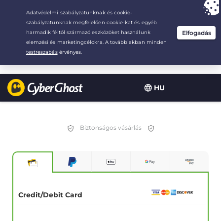
Your choice:
The Best Deal
for 3.3333333333333-years at $
2.23
/month
HU
Biztonságos vásárlás
Credit/Debit Card