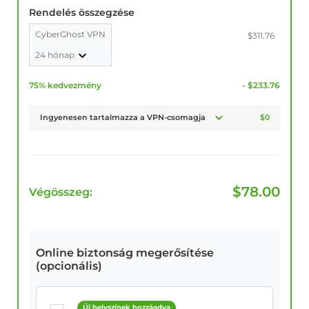
Rendelés összegzése
CyberGhost VPN
$311.76
24 hónap
75% kedvezmény
- $233.76
Ingyenesen tartalmazza a VPN-csomagja
$0
$
78.00
Végösszeg:
Online biztonság megerősítése
(opcionális)
Új helyszínek hozzáadva