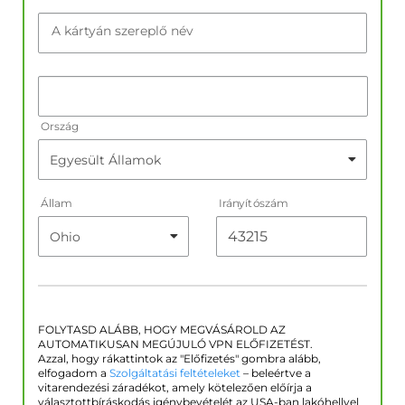
A kártyán szereplő név
Ország
Állam
Irányítószám
FOLYTASD ALÁBB, HOGY MEGVÁSÁROLD AZ
AUTOMATIKUSAN MEGÚJULÓ VPN ELŐFIZETÉST.
Azzal, hogy rákattintok az "Előfizetés" gombra alább,
elfogadom a
Szolgáltatási feltételeket
– beleértve a
vitarendezési záradékot, amely kötelezően előírja a
választottbíráskodás igénybevételét az USA-ban lakóhellyel