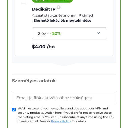
Dedikált IP
A saját statikus és anonim IP címed
Elérhető lokációk megtekintése
2 év
-
-
20
%
$
4.00
/hó
Személyes adatok
Email (a fiók aktiválásához szükséges)
We'd like to send you news, offers and tips about our VPN and
security products. Untick here if you'd prefer not to receive these
marketing emails. You can unsubscribe at any time using the link
in every email. See our
Privacy Policy
for details.