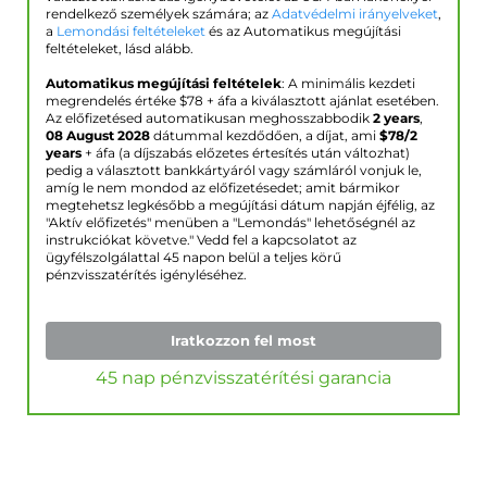
rendelkező személyek számára; az
Adatvédelmi irányelveket
,
a
Lemondási feltételeket
és az Automatikus megújítási
feltételeket, lásd alább.
Automatikus megújítási feltételek
: A minimális kezdeti
megrendelés értéke $
78
+ áfa a kiválasztott ajánlat esetében.
Az előfizetésed automatikusan meghosszabbodik
2 years
,
08 August 2028
dátummal kezdődően, a díjat, ami
$
78
/2
years
+ áfa (a díjszabás előzetes értesítés után változhat)
pedig a választott bankkártyáról vagy számláról vonjuk le,
amíg le nem mondod az előfizetésedet; amit bármikor
megtehetsz legkésőbb a megújítási dátum napján éjfélig, az
"Aktív előfizetés" menüben a "Lemondás" lehetőségnél az
instrukciókat követve." Vedd fel a kapcsolatot az
ügyfélszolgálattal 45 napon belül a teljes körű
pénzvisszatérítés igényléséhez.
Iratkozzon fel most
45 nap pénzvisszatérítési garancia