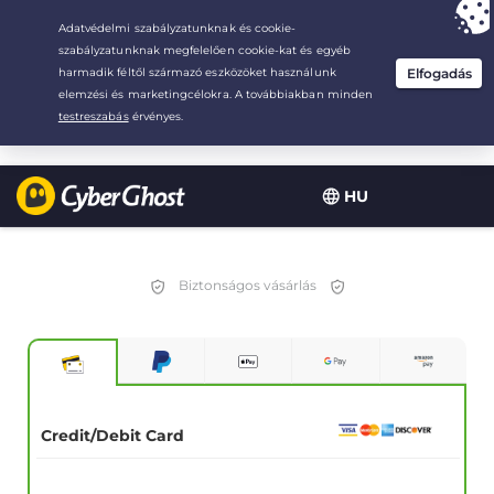
Your choice:
The Best Deal
for 1.5-years at $
2.75
/month
HU
Biztonságos vásárlás
Credit/Debit Card