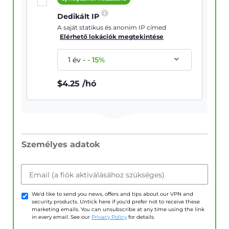
Dedikált IP
A saját statikus és anonim IP címed
Elérhető lokációk megtekintése
1 év
-
-
15
%
$
4.25
/hó
Személyes adatok
Email (a fiók aktiválásához szükséges)
We'd like to send you news, offers and tips about our VPN and
security products. Untick here if you'd prefer not to receive these
marketing emails. You can unsubscribe at any time using the link
in every email. See our
Privacy Policy
for details.