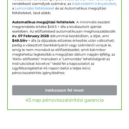
rendelkező személyek számára; az
Adatvédelmi irányelveket
,
a
Lemondási feltételeket
és az Automatikus megújítási
feltételeket, lásd alább.
Automatikus megújítási feltételek
: A minimális kezdeti
megrendelés értéke $
49.5
+ áfa a kiválasztott ajánlat
esetében. Az előfizetésed automatikusan meghosszabbodik
év
,
07 February 2028
dátummal kezdődően, a díjat, ami
$
49.5
/év
+ áfa (a díjszabás előzetes értesítés után változhat)
pedig a választott bankkártyáról vagy számláról vonjuk le,
amíg le nem mondod az előfizetésedet; amit bármikor
megtehetsz legkésőbb a megújítási dátum napján éjfélig, az
"Aktív előfizetés" menüben a "Lemondás" lehetőségnél az
instrukciókat követve." Vedd fel a kapcsolatot az
ügyfélszolgálattal 45 napon belül a teljes körű
pénzvisszatérítés igényléséhez.
Iratkozzon fel most
45 nap pénzvisszatérítési garancia