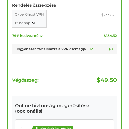
Rendelés összegzése
CyberGhost VPN
$233.82
18 hónap
79% kedvezmény
- $184.32
Ingyenesen tartalmazza a VPN-csomagja
$0
$
49.50
Végösszeg:
Online biztonság megerősítése
(opcionális)
Új helyszínek hozzáadva