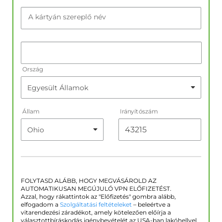
A kártyán szereplő név
Ország
Állam
Irányítószám
FOLYTASD ALÁBB, HOGY MEGVÁSÁROLD AZ
AUTOMATIKUSAN MEGÚJULÓ VPN ELŐFIZETÉST.
Azzal, hogy rákattintok az "Előfizetés" gombra alább,
elfogadom a
Szolgáltatási feltételeket
– beleértve a
vitarendezési záradékot, amely kötelezően előírja a
választottbíráskodás igénybevételét az USA-ban lakóhellyel