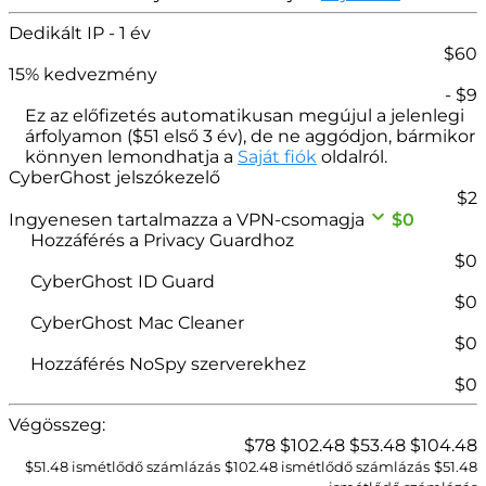
Dedikált IP
- 1 év
$
60
15
% kedvezmény
- $
9
Ez az előfizetés automatikusan megújul a jelenlegi
árfolyamon (
$
51
első 3 év), de ne aggódjon, bármikor
könnyen lemondhatja a
Saját fiók
oldalról.
CyberGhost jelszókezelő
$
2
Ingyenesen tartalmazza a VPN-csomagja
$0
Hozzáférés a Privacy Guardhoz
$0
CyberGhost ID Guard
$0
CyberGhost Mac Cleaner
$0
Hozzáférés NoSpy szerverekhez
$0
Végösszeg:
$
78
$
102.48
$
53.48
$
104.48
$51.48 ismétlődő számlázás
$
102.48
ismétlődő számlázás
$
51.48