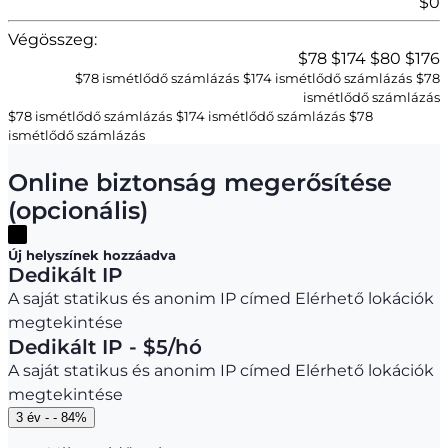
$0
Végösszeg:
$
78
$
174
$
80
$
176
$78 ismétlődő számlázás
$
174
ismétlődő számlázás
$
78
ismétlődő számlázás
$78 ismétlődő számlázás
$
174
ismétlődő számlázás
$
78
ismétlődő számlázás
Online biztonság megerősítése
(opcionális)
Új helyszínek hozzáadva
Dedikált IP
A saját statikus és anonim IP címed
Elérhető lokációk
megtekintése
Dedikált IP - $
5
/hó
A saját statikus és anonim IP címed
Elérhető lokációk
megtekintése
3 év - -
84
%