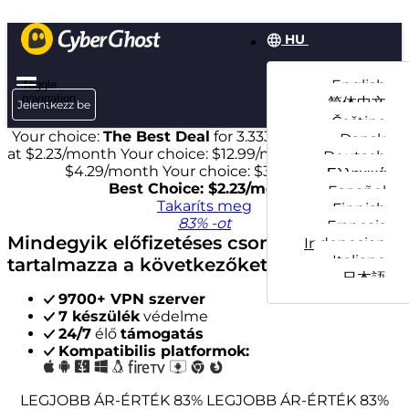
HU
English
Toggle
navigation
简体中文
Jelentkezz be
Čeština
Your choice:
The Best Deal
for 3.3333333333333-years
Dansk
at $
2.23
/month
Your choice: $
12.99
/month
Your choice:
Deutsch
$
4.29
/month
Your choice: $
3.25
/month
Ελληνικά
Best Choice: $
2.23
/month
Español
Takaríts meg
Finnish
83% -ot
Français
Mindegyik előfizetéses csomag
Indonesian
Italiano
tartalmazza a következőket:
日本語
9700+ VPN szerver
7 készülék
védelme
24/7
élő
támogatás
Kompatibilis platformok:
LEGJOBB ÁR-ÉRTÉK 83%
LEGJOBB ÁR-ÉRTÉK 83%