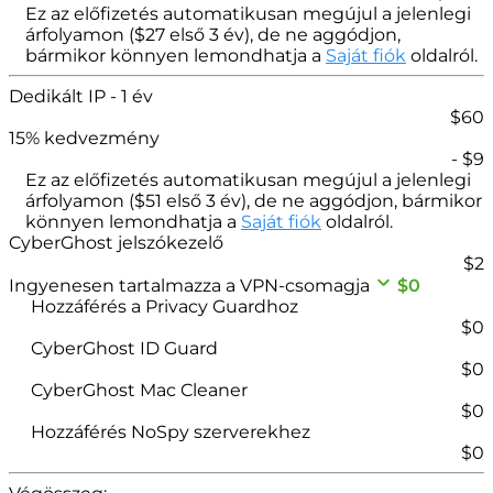
Ez az előfizetés automatikusan megújul a jelenlegi
árfolyamon (
$
27
első 3 év), de ne aggódjon,
bármikor könnyen lemondhatja a
Saját fiók
oldalról.
Dedikált IP
- 1 év
$
60
15
% kedvezmény
- $
9
Ez az előfizetés automatikusan megújul a jelenlegi
árfolyamon (
$
51
első 3 év), de ne aggódjon, bármikor
könnyen lemondhatja a
Saját fiók
oldalról.
CyberGhost jelszókezelő
$
2
Ingyenesen tartalmazza a VPN-csomagja
$0
Hozzáférés a Privacy Guardhoz
$0
CyberGhost ID Guard
$0
CyberGhost Mac Cleaner
$0
Hozzáférés NoSpy szerverekhez
$0