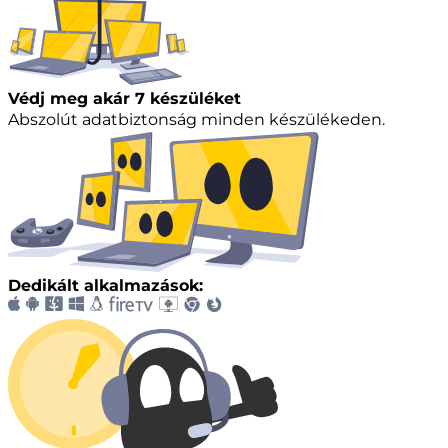
Védj meg akár 7 készüléket
Abszolút adatbiztonság minden készülékeden.
Dedikált alkalmazások: