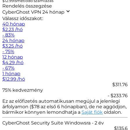
$
12.99
ismétlődő számlázás
Rendelés összegzése
CyberGhost VPN 24 hónap
Válassz időszakot:
40 hónap
$
2.23
/hó
- 83%
24 hónap
$
3.25
/hó
- 75%
12 hónap
$
4.29
/hó
- 67%
1 hónap
$
12.99
/hó
$311.76
75% kedvezmény
- $233.76
Ez az előfizetés automatikusan megújul a jelenlegi
árfolyamon (
$
78 az első 6 hónapban), de ne aggódjon,
bármikor könnyen lemondhatja a
Saját fiók
oldalon.
CyberGhost Security Suite Windowsra
- 2 év
$
135.6