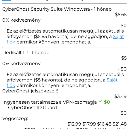
CyberGhost Security Suite Windowsra
- 1 hónap
$
5.65
0
% kedvezmény
- $
0
Ez az előfizetés automatikusan megújul az aktuális
árfolyamon (
$
5.65
havonta), de ne aggódjon, a
Saját
fiók
bármikor könnyen lemondhatja.
Dedikált IP
- 1 hónap
$
5
0
% kedvezmény
- $
0
Ez az előfizetés automatikusan megújul az aktuális
árfolyamon (
$
5
havonta), de ne aggódjon, a
Saját
fiók
bármikor könnyen lemondhatja.
CyberGhost jelszókezelő
$
3.49
Ingyenesen tartalmazza a VPN-csomagja
$0
CyberGhost ID Guard
$0
Végösszeg:
$
12.99
$
17.99
$
16.48
$
21.48