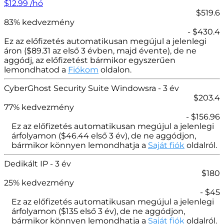
$
12.99
/hó
$519.6
83% kedvezmény
- $430.4
Ez az előfizetés automatikusan megújul a jelenlegi
áron (
$
89.31 az első 3 évben, majd évente), de ne
aggódj, az előfizetést bármikor egyszerűen
lemondhatod a
Fiókom
oldalon.
CyberGhost Security Suite Windowsra
- 3 év
$
203.4
77
% kedvezmény
- $
156.96
Ez az előfizetés automatikusan megújul a jelenlegi
árfolyamon (
$
46.44
első 3 év), de ne aggódjon,
bármikor könnyen lemondhatja a
Saját fiók
oldalról.
Dedikált IP
- 3 év
$
180
25
% kedvezmény
- $
45
Ez az előfizetés automatikusan megújul a jelenlegi
árfolyamon (
$
135
első 3 év), de ne aggódjon,
bármikor könnyen lemondhatja a
Saját fiók
oldalról.