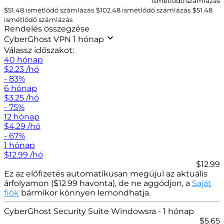
ismétlődő számlázás
$51.48 ismétlődő számlázás
$
102.48
ismétlődő számlázás
$
51.48
ismétlődő számlázás
Rendelés összegzése
CyberGhost VPN 1 hónap
Válassz időszakot:
40 hónap
$
2.23
/hó
- 83%
6 hónap
$
3.25
/hó
- 75%
12 hónap
$
4.29
/hó
- 67%
1 hónap
$
12.99
/hó
$12.99
Ez az előfizetés automatikusan megújul az aktuális
árfolyamon (
$
12.99 havonta), de ne aggódjon, a
Saját
fiók
bármikor könnyen lemondhatja.
CyberGhost Security Suite Windowsra
- 1 hónap
$
5.65