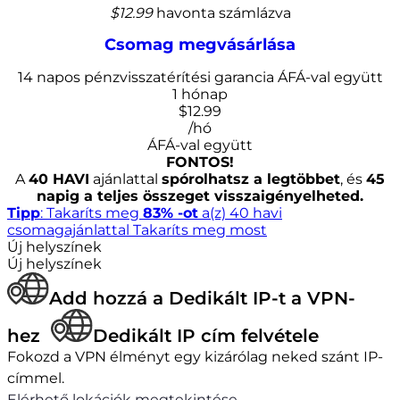
$12.99
havonta számlázva
Csomag megvásárlása
14 napos pénzvisszatérítési garancia
ÁFÁ-val együtt
1 hónap
$
12.99
/hó
ÁFÁ-val együtt
FONTOS!
A
40 HAVI
ajánlattal
spórolhatsz a legtöbbet
, és
45
napig a teljes összeget visszaigényelheted.
Tipp
: Takaríts meg
83% -ot
a(z) 40 havi
csomagajánlattal
Takaríts meg most
Új helyszínek
Új helyszínek
Add hozzá a Dedikált IP-t a VPN-
hez
Dedikált IP cím felvétele
Fokozd a VPN élményt egy kizárólag neked szánt IP-
címmel.
Elérhető lokációk megtekintése