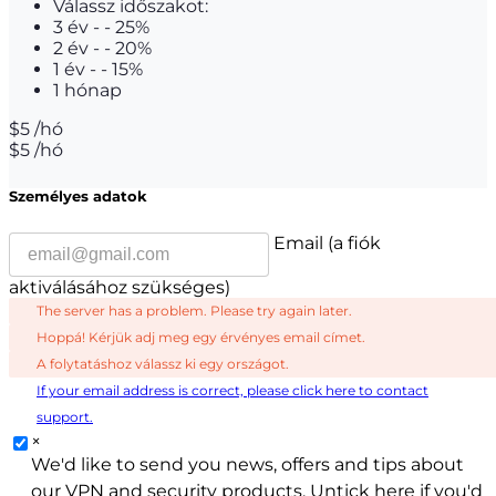
Válassz időszakot:
3 év
-
-
25
%
2 év
-
-
20
%
1 év
-
-
15
%
1 hónap
$
5
/hó
$
5
/hó
Személyes adatok
Email (a fiók
aktiválásához szükséges)
The server has a problem. Please try again later.
Hoppá! Kérjük adj meg egy érvényes email címet.
A folytatáshoz válassz ki egy országot.
If your email address is correct, please click here to contact
support.
×
We'd like to send you news, offers and tips about
our VPN and security products. Untick here if you'd