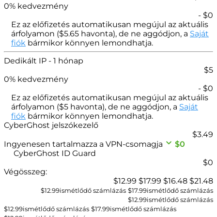
0
% kedvezmény
- $
0
Ez az előfizetés automatikusan megújul az aktuális
árfolyamon (
$
5.65
havonta), de ne aggódjon, a
Saját
fiók
bármikor könnyen lemondhatja.
Dedikált IP
- 1 hónap
$
5
0
% kedvezmény
- $
0
Ez az előfizetés automatikusan megújul az aktuális
árfolyamon (
$
5
havonta), de ne aggódjon, a
Saját
fiók
bármikor könnyen lemondhatja.
CyberGhost jelszókezelő
$
3.49
Ingyenesen tartalmazza a VPN-csomagja
$0
CyberGhost ID Guard
$0
Végösszeg:
$
12.99
$
17.99
$
16.48
$
21.48
$12.99ismétlődő számlázás
$
17.99
ismétlődő számlázás
$
12.99
ismétlődő számlázás
$12.99ismétlődő számlázás
$
17.99
ismétlődő számlázás