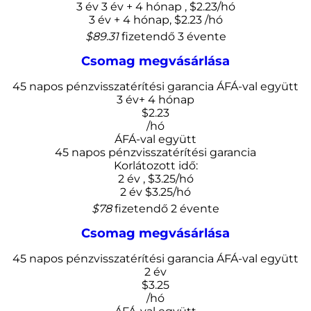
3 év
3 év + 4 hónap
,
$
2.23
/hó
3 év
+ 4 hónap,
$
2.23
/hó
$89.31
fizetendő 3 évente
Csomag megvásárlása
45 napos pénzvisszatérítési garancia
ÁFÁ-val együtt
3 év
+ 4 hónap
$
2.23
/hó
ÁFÁ-val együtt
45 napos pénzvisszatérítési garancia
Korlátozott idő:
2 év
,
$
3.25
/hó
2 év
$
3.25
/hó
$78
fizetendő 2 évente
Csomag megvásárlása
45 napos pénzvisszatérítési garancia
ÁFÁ-val együtt
2 év
$
3.25
/hó