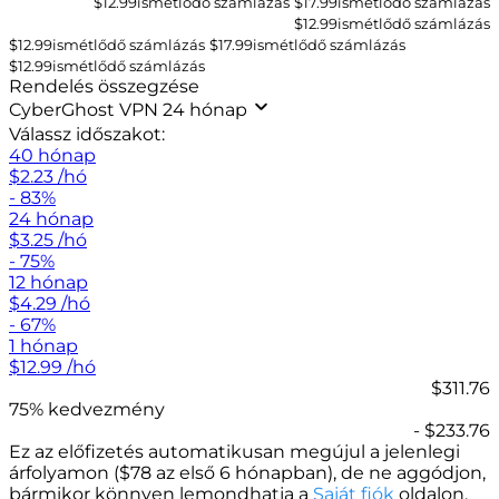
$12.99ismétlődő számlázás
$
17.99
ismétlődő számlázás
$
12.99
ismétlődő számlázás
$12.99ismétlődő számlázás
$
17.99
ismétlődő számlázás
$
12.99
ismétlődő számlázás
Rendelés összegzése
CyberGhost VPN 24 hónap
Válassz időszakot:
40 hónap
$
2.23
/hó
- 83%
24 hónap
$
3.25
/hó
- 75%
12 hónap
$
4.29
/hó
- 67%
1 hónap
$
12.99
/hó
$311.76
75% kedvezmény
- $233.76
Ez az előfizetés automatikusan megújul a jelenlegi
árfolyamon (
$
78 az első 6 hónapban), de ne aggódjon,
bármikor könnyen lemondhatja a
Saját fiók
oldalon.