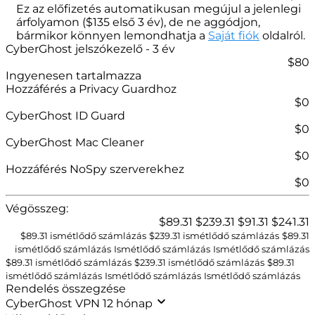
Ez az előfizetés automatikusan megújul a jelenlegi
árfolyamon (
$
135
első 3 év), de ne aggódjon,
bármikor könnyen lemondhatja a
Saját fiók
oldalról.
CyberGhost jelszókezelő
- 3 év
$
80
Ingyenesen tartalmazza
Hozzáférés a Privacy Guardhoz
$0
CyberGhost ID Guard
$0
CyberGhost Mac Cleaner
$0
Hozzáférés NoSpy szerverekhez
$0
Végösszeg:
$
89.31
$
239.31
$
91.31
$
241.31
$89.31 ismétlődő számlázás
$
239.31
ismétlődő számlázás
$
89.31
ismétlődő számlázás
Ismétlődő számlázás
Ismétlődő számlázás
$89.31 ismétlődő számlázás
$
239.31
ismétlődő számlázás
$
89.31
ismétlődő számlázás
Ismétlődő számlázás
Ismétlődő számlázás
Rendelés összegzése
CyberGhost VPN 12 hónap