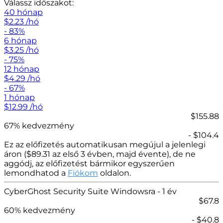
Válassz időszakot:
40 hónap
$
2.23
/hó
- 83%
6 hónap
$
3.25
/hó
- 75%
12 hónap
$
4.29
/hó
- 67%
1 hónap
$
12.99
/hó
$155.88
67% kedvezmény
- $104.4
Ez az előfizetés automatikusan megújul a jelenlegi
áron (
$
89.31 az első 3 évben, majd évente), de ne
aggódj, az előfizetést bármikor egyszerűen
lemondhatod a
Fiókom
oldalon.
CyberGhost Security Suite Windowsra
- 1 év
$
67.8
60
% kedvezmény
- $
40.8