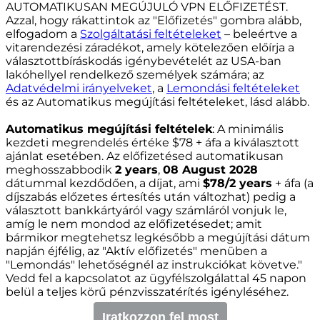
AUTOMATIKUSAN MEGÚJULÓ VPN ELŐFIZETÉST.
Azzal, hogy rákattintok az "Előfizetés" gombra alább,
elfogadom a
Szolgáltatási feltételeket
– beleértve a
vitarendezési záradékot, amely kötelezően előírja a
választottbíráskodás igénybevételét az USA-ban
lakóhellyel rendelkező személyek számára; az
Adatvédelmi irányelveket
, a
Lemondási feltételeket
és az Automatikus megújítási feltételeket, lásd alább.
Automatikus megújítási feltételek
: A minimális
kezdeti megrendelés értéke $
78
+ áfa a kiválasztott
ajánlat esetében. Az előfizetésed automatikusan
meghosszabbodik
2 years
,
08 August 2028
dátummal kezdődően, a díjat, ami
$
78
/2 years
+ áfa (a
díjszabás előzetes értesítés után változhat) pedig a
választott bankkártyáról vagy számláról vonjuk le,
amíg le nem mondod az előfizetésedet; amit
bármikor megtehetsz legkésőbb a megújítási dátum
napján éjfélig, az "Aktív előfizetés" menüben a
"Lemondás" lehetőségnél az instrukciókat követve."
Vedd fel a kapcsolatot az ügyfélszolgálattal 45 napon
belül a teljes körű pénzvisszatérítés igényléséhez.
Iratkozzon fel most