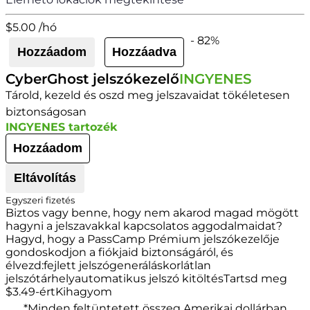
$
5.00
/hó
-
82
%
Hozzáadom
Hozzáadva
CyberGhost jelszókezelő
INGYENES
Tárold, kezeld és oszd meg jelszavaidat tökéletesen
biztonságosan
INGYENES tartozék
Hozzáadom
Eltávolítás
Egyszeri fizetés
Biztos vagy benne, hogy nem akarod magad mögött
hagyni a jelszavakkal kapcsolatos aggodalmaidat?
Hagyd, hogy a PassCamp Prémium jelszókezelője
gondoskodjon a fiókjaid biztonságáról, és
élvezd:fejlett jelszógeneráláskorlátlan
jelszótárhelyautomatikus jelszó kitöltésTartsd meg
$
3.49
-értKihagyom
*Minden feltüntetett összeg Amerikai dollárban