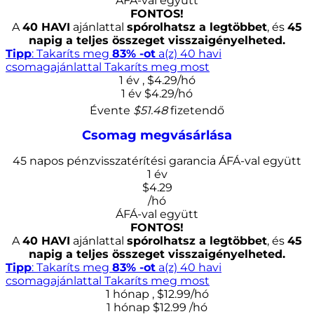
ÁFÁ-val együtt
FONTOS!
A
40 HAVI
ajánlattal
spórolhatsz a legtöbbet
, és
45
napig a teljes összeget visszaigényelheted.
Tipp
: Takaríts meg
83% -ot
a(z) 40 havi
csomagajánlattal
Takaríts meg most
1 év
,
$
4.29
/hó
1 év
$
4.29
/hó
Évente
$51.48
fizetendő
Csomag megvásárlása
45 napos pénzvisszatérítési garancia
ÁFÁ-val együtt
1 év
$
4.29
/hó
ÁFÁ-val együtt
FONTOS!
A
40 HAVI
ajánlattal
spórolhatsz a legtöbbet
, és
45
napig a teljes összeget visszaigényelheted.
Tipp
: Takaríts meg
83% -ot
a(z) 40 havi
csomagajánlattal
Takaríts meg most
1 hónap
,
$
12.99
/hó
1 hónap
$
12.99
/hó