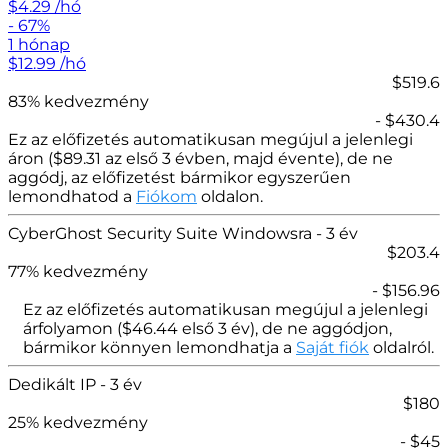
$
4.29
/hó
- 67%
1 hónap
$
12.99
/hó
$519.6
83% kedvezmény
- $430.4
Ez az előfizetés automatikusan megújul a jelenlegi
áron (
$
89.31 az első 3 évben, majd évente), de ne
aggódj, az előfizetést bármikor egyszerűen
lemondhatod a
Fiókom
oldalon.
CyberGhost Security Suite Windowsra
- 3 év
$
203.4
77
% kedvezmény
- $
156.96
Ez az előfizetés automatikusan megújul a jelenlegi
árfolyamon (
$
46.44
első 3 év), de ne aggódjon,
bármikor könnyen lemondhatja a
Saját fiók
oldalról.
Dedikált IP
- 3 év
$
180
25
% kedvezmény
- $
45