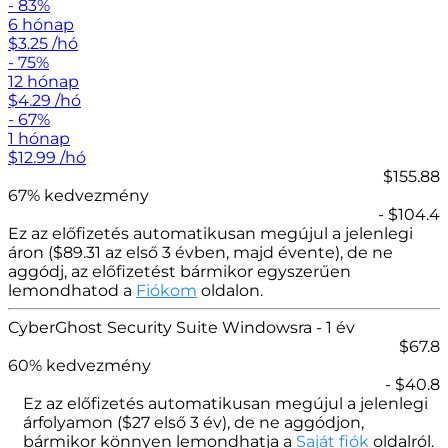
- 83%
6 hónap
$
3.25
/hó
- 75%
12 hónap
$
4.29
/hó
- 67%
1 hónap
$
12.99
/hó
$155.88
67% kedvezmény
- $104.4
Ez az előfizetés automatikusan megújul a jelenlegi
áron (
$
89.31 az első 3 évben, majd évente), de ne
aggódj, az előfizetést bármikor egyszerűen
lemondhatod a
Fiókom
oldalon.
CyberGhost Security Suite Windowsra
- 1 év
$
67.8
60
% kedvezmény
- $
40.8
Ez az előfizetés automatikusan megújul a jelenlegi
árfolyamon (
$
27
első 3 év), de ne aggódjon,
bármikor könnyen lemondhatja a
Saját fiók
oldalról.