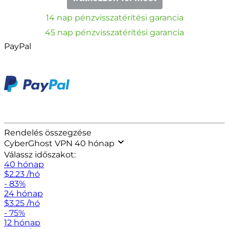
14 nap pénzvisszatérítési garancia
45 nap pénzvisszatérítési garancia
PayPal
Rendelés összegzése
CyberGhost VPN 40 hónap
Válassz időszakot:
40 hónap
$
2.23
/hó
- 83%
24 hónap
$
3.25
/hó
- 75%
12 hónap