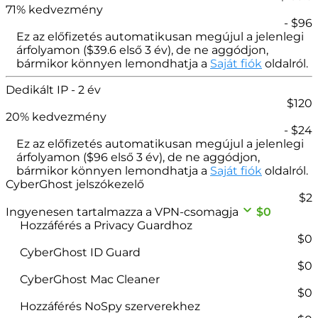
71
% kedvezmény
- $
96
Ez az előfizetés automatikusan megújul a jelenlegi
árfolyamon (
$
39.6
első 3 év), de ne aggódjon,
bármikor könnyen lemondhatja a
Saját fiók
oldalról.
Dedikált IP
- 2 év
$
120
20
% kedvezmény
- $
24
Ez az előfizetés automatikusan megújul a jelenlegi
árfolyamon (
$
96
első 3 év), de ne aggódjon,
bármikor könnyen lemondhatja a
Saját fiók
oldalról.
CyberGhost jelszókezelő
$
2
Ingyenesen tartalmazza a VPN-csomagja
$0
Hozzáférés a Privacy Guardhoz
$0
CyberGhost ID Guard
$0
CyberGhost Mac Cleaner
$0
Hozzáférés NoSpy szerverekhez