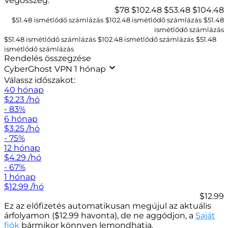
Végösszeg:
$
78
$
102.48
$
53.48
$
104.48
$51.48 ismétlődő számlázás
$
102.48
ismétlődő számlázás
$
51.48
ismétlődő számlázás
$51.48 ismétlődő számlázás
$
102.48
ismétlődő számlázás
$
51.48
ismétlődő számlázás
Rendelés összegzése
CyberGhost VPN 1 hónap
Válassz időszakot:
40 hónap
$
2.23
/hó
- 83%
6 hónap
$
3.25
/hó
- 75%
12 hónap
$
4.29
/hó
- 67%
1 hónap
$
12.99
/hó
$12.99
Ez az előfizetés automatikusan megújul az aktuális
árfolyamon (
$
12.99 havonta), de ne aggódjon, a
Saját
fiók
bármikor könnyen lemondhatja.