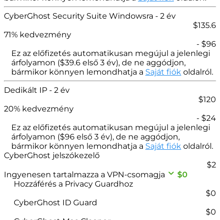
CyberGhost Security Suite Windowsra
- 2 év
$
135.6
71
% kedvezmény
- $
96
Ez az előfizetés automatikusan megújul a jelenlegi
árfolyamon (
$
39.6
első 3 év), de ne aggódjon,
bármikor könnyen lemondhatja a
Saját fiók
oldalról.
Dedikált IP
- 2 év
$
120
20
% kedvezmény
- $
24
Ez az előfizetés automatikusan megújul a jelenlegi
árfolyamon (
$
96
első 3 év), de ne aggódjon,
bármikor könnyen lemondhatja a
Saját fiók
oldalról.
CyberGhost jelszókezelő
$
2
Ingyenesen tartalmazza a VPN-csomagja
$0
Hozzáférés a Privacy Guardhoz
$0
CyberGhost ID Guard
$0