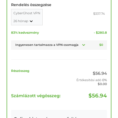
Rendelés összegzése
CyberGhost VPN
$337.74
26 hónap
83% kedvezmény
- $280.8
Ingyenesen tartalmazza a VPN-csomagja
$0
Részösszeg
$
56.94
Értékesítési adó
0%
$
0.00
$
56.94
Számlázott végösszeg: