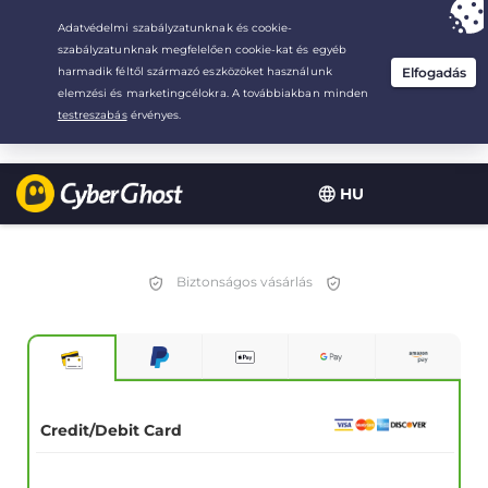
Your choice:
The Best Deal
for 2.1666666666667-years at $
2.19
/month
HU
Biztonságos vásárlás
Credit/Debit Card