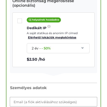
Online biztonság megerősítése
(opcionális)
Új helyszínek hozzáadva
Dedikált IP
A saját statikus és anonim IP címed
Elérhető lokációk megtekintése
2 év
-
-
50
%
$
2.50
/hó
Személyes adatok
Email (a fiók aktiválásához szükséges)