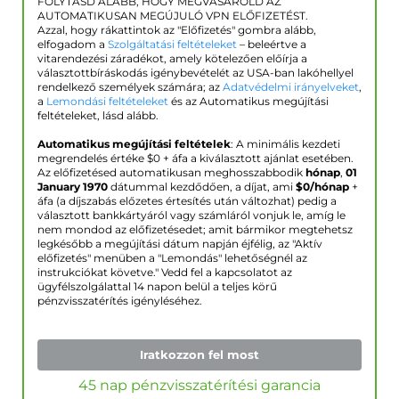
FOLYTASD ALÁBB, HOGY MEGVÁSÁROLD AZ
AUTOMATIKUSAN MEGÚJULÓ VPN ELŐFIZETÉST.
Azzal, hogy rákattintok az "Előfizetés" gombra alább,
elfogadom a
Szolgáltatási feltételeket
– beleértve a
vitarendezési záradékot, amely kötelezően előírja a
választottbíráskodás igénybevételét az USA-ban lakóhellyel
rendelkező személyek számára; az
Adatvédelmi irányelveket
,
a
Lemondási feltételeket
és az Automatikus megújítási
feltételeket, lásd alább.
Automatikus megújítási feltételek
: A minimális kezdeti
megrendelés értéke $
0
+ áfa a kiválasztott ajánlat esetében.
Az előfizetésed automatikusan meghosszabbodik
hónap
,
01
January 1970
dátummal kezdődően, a díjat, ami
$
0
/hónap
+
áfa (a díjszabás előzetes értesítés után változhat) pedig a
választott bankkártyáról vagy számláról vonjuk le, amíg le
nem mondod az előfizetésedet; amit bármikor megtehetsz
legkésőbb a megújítási dátum napján éjfélig, az "Aktív
előfizetés" menüben a "Lemondás" lehetőségnél az
instrukciókat követve." Vedd fel a kapcsolatot az
ügyfélszolgálattal 14 napon belül a teljes körű
pénzvisszatérítés igényléséhez.
Iratkozzon fel most
45 nap pénzvisszatérítési garancia