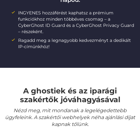
napod:
INGYENES hozzáférést kaphatsz a prémium
funkciókhoz minden többéves csomag – a
CyberGhost ID Guard és a CyberGhost Privacy Guard
– részeként.
Ragadd meg a legnagyobb kedvezményt a dedikált
IP-címünkhöz!
A ghostiek és az iparági
szakértők jóváhagyásával
Nézd meg, mit mondanak a legelégedettebb
ügyfeleink. A szakértői webhelyek néha ajánlási díjat
kapnak tőlünk.