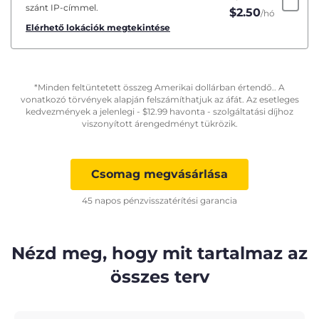
szánt IP-címmel.
$
2.50
/hó
Elérhető lokációk megtekintése
*Minden feltüntetett összeg Amerikai dollárban értendő.. A
vonatkozó törvények alapján felszámíthatjuk az áfát. Az esetleges
kedvezmények a jelenlegi -
$
12.99
havonta - szolgáltatási díjhoz
viszonyított árengedményt tükrözik.
Csomag megvásárlása
45 napos pénzvisszatérítési garancia
Nézd meg, hogy mit tartalmaz az
összes terv