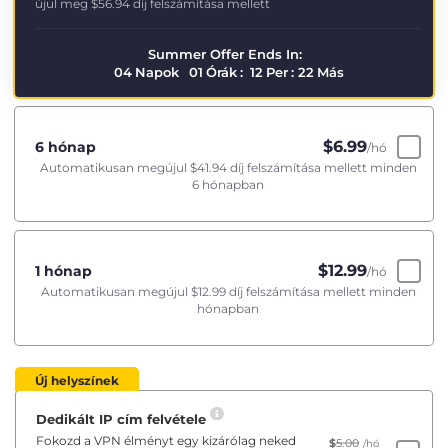
újul meg
$56.94
díj felszámítása mellett
Summer Offer Ends In:
04
Napok
01
Órák
:
12
Per
:
21
Más
$
6.99
6 hónap
/hó
Automatikusan megújul
$41.94
díj felszámítása mellett minden
6 hónapban
$
12.99
1 hónap
/hó
Automatikusan megújul
$12.99
díj felszámítása mellett minden
hónapban
Új helyszínek
Dedikált IP cím felvétele
Fokozd a VPN élményt egy kizárólag neked
$
5.00
/hó