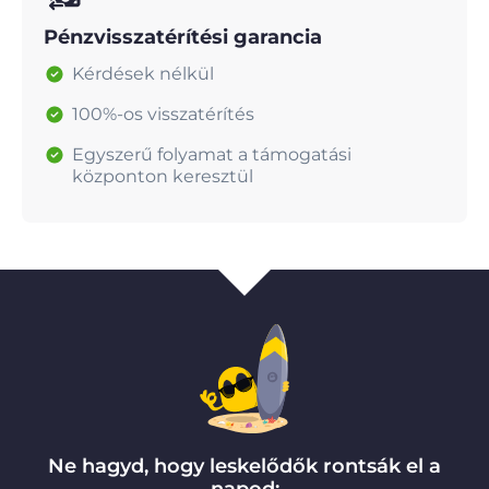
Pénzvisszatérítési garancia
Kérdések nélkül
100%-os visszatérítés
Egyszerű folyamat a támogatási
központon keresztül
Ne hagyd, hogy leskelődők rontsák el a