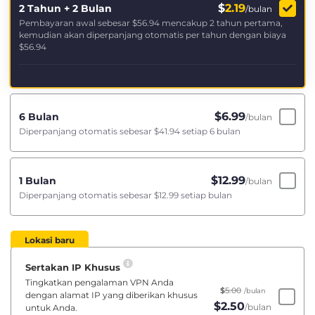
$
2.19
2 Tahun + 2 Bulan
/bulan
Pembayaran awal sebesar
$56.94
mencakup 2 tahun pertama,
kemudian akan diperpanjang otomatis per tahun dengan biaya
$56.94
$
6.99
6 Bulan
/bulan
Diperpanjang otomatis sebesar
$41.94
setiap 6 bulan
$
12.99
1 Bulan
/bulan
Diperpanjang otomatis sebesar
$12.99
setiap bulan
Lokasi baru
Sertakan IP Khusus
Tingkatkan pengalaman VPN Anda
$
5.00
/bulan
dengan alamat IP yang diberikan khusus
$
2.50
/bulan
untuk Anda.