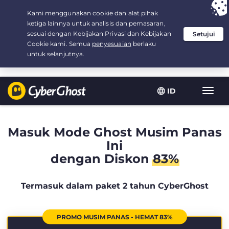
Your choice:
The Best Deal
for 2.1666666666667-years at $
2.19
/month
ID
Navig
toggl
Masuk Mode Ghost Musim Panas
Ini
dengan Diskon
83%
Termasuk dalam paket 2 tahun CyberGhost
PROMO MUSIM PANAS - HEMAT 83%