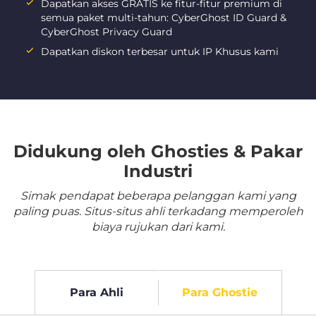
Dapatkan akses GRATIS ke fitur-fitur premium di
semua paket multi-tahun: CyberGhost ID Guard &
CyberGhost Privacy Guard
Dapatkan diskon terbesar untuk IP Khusus kami
Didukung oleh Ghosties & Pakar
Industri
Simak pendapat beberapa pelanggan kami yang
paling puas. Situs-situs ahli terkadang memperoleh
biaya rujukan dari kami.
Para Ahli
Para Ghostie