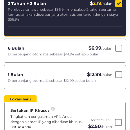
$
2.19
2 Tahun + 2 Bulan
/bulan
Pembayaran awal sebesar
$56.94
mencakup 2 tahun pertama,
kemudian akan diperpanjang otomatis per tahun dengan biaya
$56.94
$
6.99
6 Bulan
/bulan
Diperpanjang otomatis sebesar
$41.94
setiap 6 bulan
$
12.99
1 Bulan
/bulan
Diperpanjang otomatis sebesar
$12.99
setiap bulan
Lokasi baru
Sertakan IP Khusus
Tingkatkan pengalaman VPN Anda
$
5.00
/bulan
dengan alamat IP yang diberikan khusus
$
2.50
/bulan
untuk Anda.