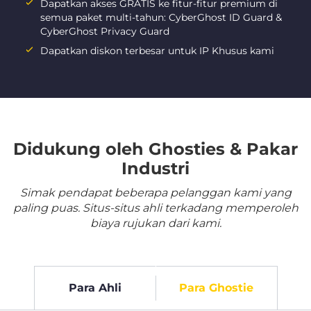
Dapatkan akses GRATIS ke fitur-fitur premium di
semua paket multi-tahun: CyberGhost ID Guard &
CyberGhost Privacy Guard
Dapatkan diskon terbesar untuk IP Khusus kami
Didukung oleh Ghosties & Pakar
Industri
Simak pendapat beberapa pelanggan kami yang
paling puas. Situs-situs ahli terkadang memperoleh
biaya rujukan dari kami.
Para Ahli
Para Ghostie