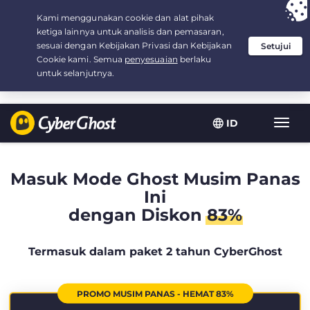
Your choice:
The Best Deal
for 2.1666666666667-years at $
2.19
/month
ID
Navig
toggl
Masuk Mode Ghost Musim Panas
Ini
dengan Diskon
83%
Termasuk dalam paket 2 tahun CyberGhost
PROMO MUSIM PANAS - HEMAT 83%