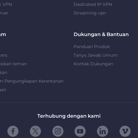
t VPN
Dedicated IP VPN
rver
Streaming vpn
am
Dukungan & Bantuan
Panduan Produk
cers
Tanya Jawab Umum
nsikan teman
Kontak Dukungan
san
m Pengungkapan Kerentanan
aan
Terhubung dengan kami