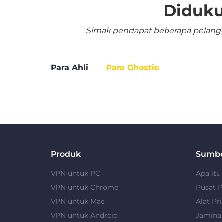
Diduku
Simak pendapat beberapa pelangga
Para Ahli
Para Ghostie
Produk
Sumb
VPN untuk PC
Apa it
VPN untuk Chrome
Pusat P
VPN untuk Mac
Alat Pri
VPN untuk Android
Jamina