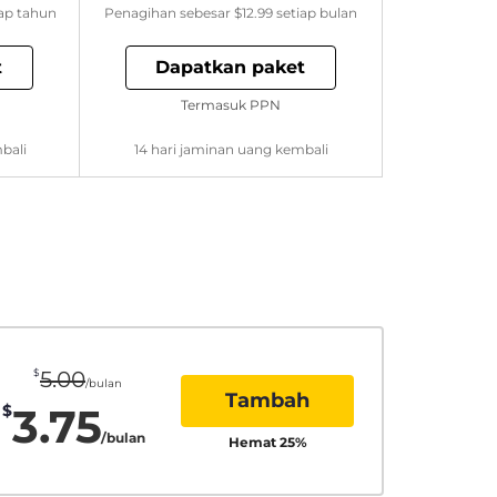
ap tahun
Penagihan sebesar
$12.99
setiap bulan
t
Dapatkan paket
Termasuk PPN
bali
14 hari jaminan uang kembali
$
5.00
/bulan
Tambah
3.75
$
/bulan
Hemat
25
%