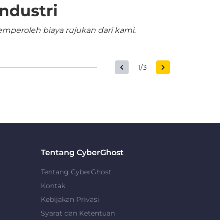
ndustri
mperoleh biaya rujukan dari kami.
1/3
Tentang CyberGhost
Tentang CyberGhost
Kontak
Kebijakan Privasi
Syarat dan Ketentuan