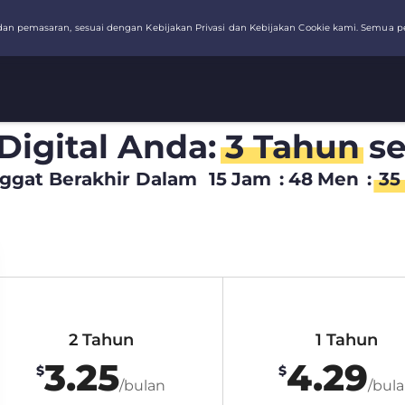
 Digital Anda:
3 Tahun
se
ggat Berakhir Dalam
15
Jam
:
48
Men
:
34
2 Tahun
1 Tahun
3.25
4.29
$
$
/bulan
/bul