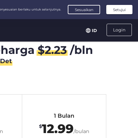
Login
ID
harga
$
2.23
/bln
Det
1 Bulan
12.99
$
an
/bulan