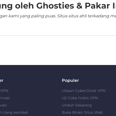
ng oleh Ghosties & Pakar I
n kami yang paling puas. Situs-situs ahli terkadang me
er
Populer
u VPN
Ulasan CyberGhost VPN
rivasi
Uji Coba Gratis VPN
vasi
Unduh Sekarang
n Uang kembali
Buka Blokir Situs Web