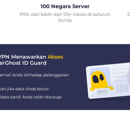
100 Negara Server
Pilih dari lebih dari 115+ lokasi di seluruh
D
dunia.
 VPN Menawarkan
Akses
erGhost ID Guard
email Anda terhadap pelanggaran
tan jika data Anda bocor
kata sandi Anda telah disusupi