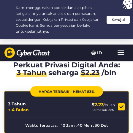
Your choice:
The Best Deal
for 3.3333333333333-years at $
2.23
/month
ID
Navig
toggl
Perkuat Privasi Digital Anda:
3 Tahun
seharga
$
2.23
/bln
HARGA TERBAIK - HEMAT 83%
3 Tahun
$
2.23
/bulan
+ 4 Bulan
Termasuk PPN
Waktu terbatas:
10
Jam
:
40
Men
:
30
Det