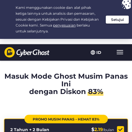
Your choice:
The Best Deal
for 2.1666666666667-years at $
2.19
/month
ID
Navig
toggl
Masuk Mode Ghost Musim Panas
Ini
dengan Diskon
83%
PROMO MUSIM PANAS - HEMAT 83%
$
2.19
2 Tahun + 2 Bulan
/bulan