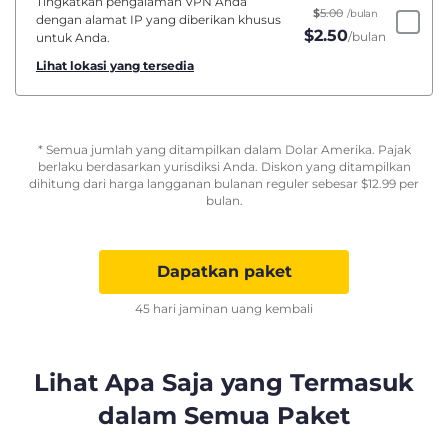
Tingkatkan pengalaman VPN Anda
$
5.00
/bulan
dengan alamat IP yang diberikan khusus
$
2.50
/bulan
untuk Anda.
Lihat lokasi yang tersedia
* Semua jumlah yang ditampilkan dalam Dolar Amerika. Pajak
berlaku berdasarkan yurisdiksi Anda. Diskon yang ditampilkan
dihitung dari harga langganan bulanan reguler sebesar
$
12.99
per
bulan.
Dapatkan paket
45 hari jaminan uang kembali
Lihat Apa Saja yang Termasuk
dalam Semua Paket