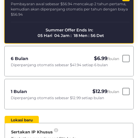
Pembayaran awal sebesar
$56.94
mencakup 2 tahun pertama,
kemudian akan diperpanjang otomatis per tahun dengan biaya
$56.94
Summer Offer Ends In:
05
Hari
04
Jam
:
18
Men
:
56
Det
$
6.99
6 Bulan
/bulan
Diperpanjang otomatis sebesar
$41.94
setiap 6 bulan
$
12.99
1 Bulan
/bulan
Diperpanjang otomatis sebesar
$12.99
setiap bulan
Lokasi baru
Sertakan IP Khusus