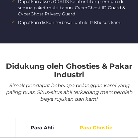
Dapatkan akses GRATIS ke fitur-fitur premium di
semua paket multi-tahun: CyberGhost ID Guard &
CyberGhost Privacy Guard
Dapatkan diskon terbesar untuk IP Khusus kami
Didukung oleh Ghosties & Pakar
Industri
Simak pendapat beberapa pelanggan kami yang
paling puas. Situs-situs ahli terkadang memperoleh
biaya rujukan dari kami.
Para Ahli
Para Ghostie