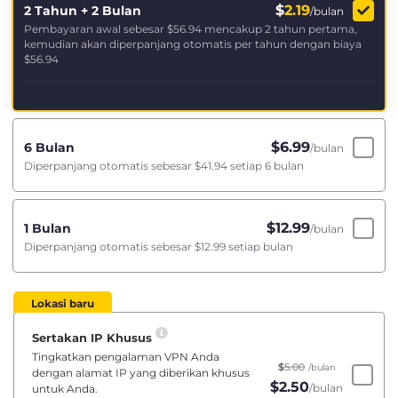
$
2.19
2 Tahun + 2 Bulan
/bulan
Pembayaran awal sebesar
$56.94
mencakup 2 tahun pertama,
kemudian akan diperpanjang otomatis per tahun dengan biaya
$56.94
$
6.99
6 Bulan
/bulan
Diperpanjang otomatis sebesar
$41.94
setiap 6 bulan
$
12.99
1 Bulan
/bulan
Diperpanjang otomatis sebesar
$12.99
setiap bulan
Lokasi baru
Sertakan IP Khusus
Tingkatkan pengalaman VPN Anda
$
5.00
/bulan
dengan alamat IP yang diberikan khusus
$
2.50
/bulan
untuk Anda.