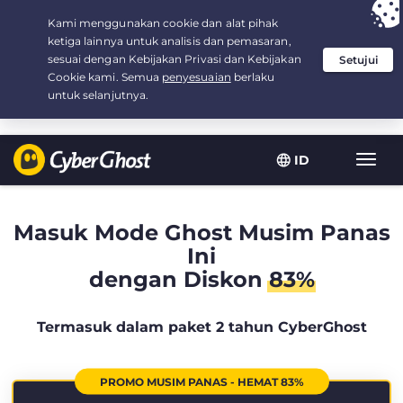
Your choice:
The Best Deal
for 2.1666666666667-years at $
2.19
/month
ID
Navig
toggl
Masuk Mode Ghost Musim Panas
Ini
dengan Diskon
83%
Termasuk dalam paket 2 tahun CyberGhost
PROMO MUSIM PANAS - HEMAT 83%