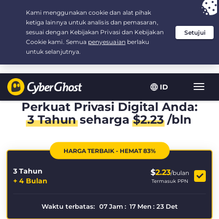
Your choice:
The Best Deal
for 3.3333333333333-years at $
2.23
/month
ID
Navig
toggl
Perkuat Privasi Digital Anda:
3 Tahun
seharga
$
2.23
/bln
HARGA TERBAIK - HEMAT 83%
3 Tahun
$
2.23
/bulan
+ 4 Bulan
Termasuk PPN
Waktu terbatas:
07
Jam
:
17
Men
:
23
Det